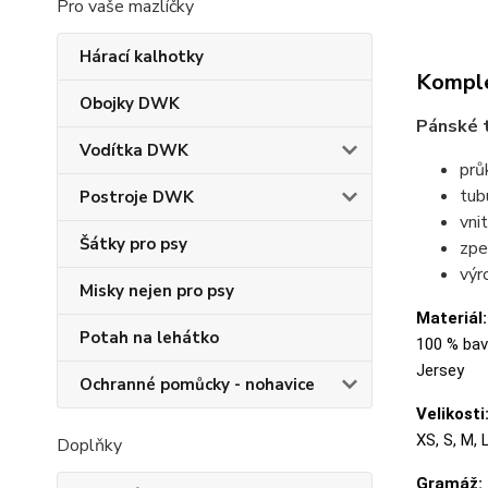
Pro vaše mazlíčky
Hárací kalhotky
Komple
Obojky DWK
Pánské t
Vodítka DWK
prů
tubu
Postroje DWK
vni
Šátky pro psy
zpe
výr
Misky nejen pro psy
Materiál:
Potah na lehátko
100 % bavl
Jersey
Ochranné pomůcky - nohavice
Velikosti
XS, S, M, 
Doplňky
Gramáž: