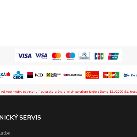
 veškeré motivy se vztahují autorská práva a jejich porušení je dle zákona 121/2000 Sb. trest
NICKÝ SERVIS
latba