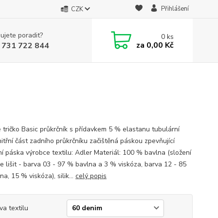
Přihlášení
CZK
ujete poradit?
0
ks
za
0,00 Kč
 731 722 844
 tričko Basic průkrčník s přídavkem 5 % elastanu tubulární
nitřní část zadního průkrčníku začištěná páskou zpevňující
í páska výrobce textilu: Adler Materiál: 100 % bavlna (složení
e lišit - barva 03 - 97 % bavlna a 3 % viskóza, barva 12 - 85
a, 15 % viskóza), silik...
celý popis
va textilu