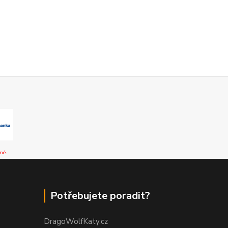
né.
Potřebujete poradit?
DragoWolfKaty.cz