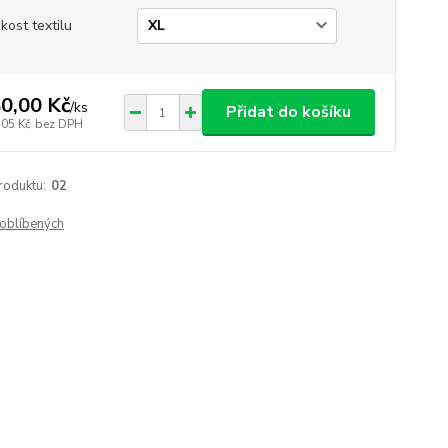
ikost textilu
0,00 Kč
/
ks
Přidat do košíku
,05 Kč
bez DPH
roduktu:
02
oblíbených