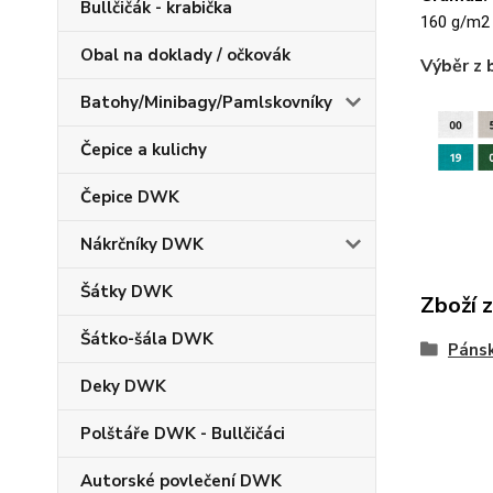
Bullčičák - krabička
160 g/m2
Obal na doklady / očkovák
Výběr z 
Batohy/Minibagy/Pamlskovníky
Čepice a kulichy
Čepice DWK
Nákrčníky DWK
Šátky DWK
Zboží 
Šátko-šála DWK
Pánsk
Deky DWK
Polštáře DWK - Bullčičáci
Autorské povlečení DWK