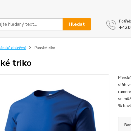
Potřeb
Hledat
+420
ánské oblečení
Pánské triko
ké triko
Pánské
střih v
ramenn
se můž
% bavln
Bar