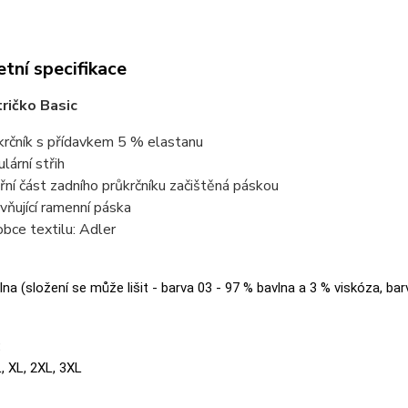
tní specifikace
ričko Basic
krčník s přídavkem 5 % elastanu
lární střih
třní část zadního průkrčníku začištěná páskou
vňující ramenní páska
obce textilu: Adler
na (složení se může lišit - barva 03 - 97 % bavlna a 3 % viskóza, bar
:
L, XL, 2XL, 3XL