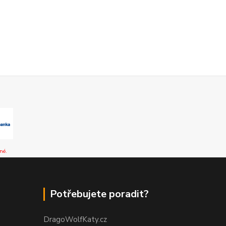
né.
Potřebujete poradit?
DragoWolfKaty.cz