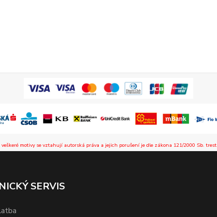
 veškeré motivy se vztahují autorská práva a jejich porušení je dle zákona 121/2000 Sb. trest
NICKÝ SERVIS
latba