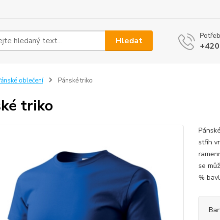
Potřeb
Hledat
+420
ánské oblečení
Pánské triko
ké triko
Pánské
střih v
ramenn
se můž
% bavln
Bar