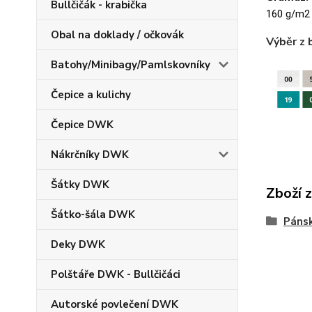
Bullčičák - krabička
160 g/m2
Obal na doklady / očkovák
Výběr z 
Batohy/Minibagy/Pamlskovníky
Čepice a kulichy
Čepice DWK
Nákrčníky DWK
Šátky DWK
Zboží 
Šátko-šála DWK
Pánsk
Deky DWK
Polštáře DWK - Bullčičáci
Autorské povlečení DWK