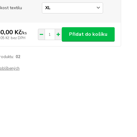
ikost textilu
0,00 Kč
/
ks
Přidat do košíku
,05 Kč
bez DPH
roduktu:
02
oblíbených