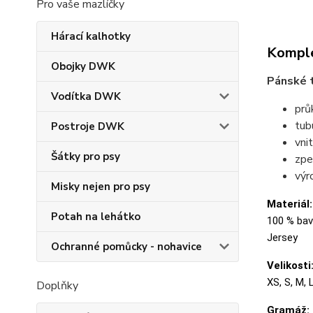
Pro vaše mazlíčky
Hárací kalhotky
Komple
Obojky DWK
Pánské t
Vodítka DWK
prů
tubu
Postroje DWK
vni
Šátky pro psy
zpe
výr
Misky nejen pro psy
Materiál:
Potah na lehátko
100 % bavl
Jersey
Ochranné pomůcky - nohavice
Velikosti
XS, S, M, 
Doplňky
Gramáž: