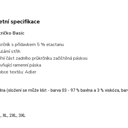
tní specifikace
ričko Basic
krčník s přídavkem 5 % elastanu
lární střih
třní část zadního průkrčníku začištěná páskou
vňující ramenní páska
obce textilu: Adler
na (složení se může lišit - barva 03 - 97 % bavlna a 3 % viskóza, bar
:
L, XL, 2XL, 3XL