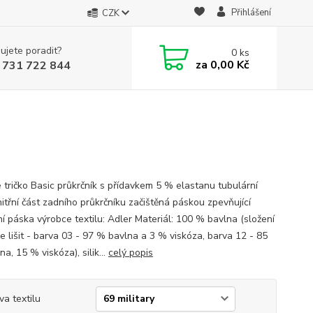
Přihlášení
CZK
ujete poradit?
0
ks
za
0,00 Kč
 731 722 844
 tričko Basic průkrčník s přídavkem 5 % elastanu tubulární
nitřní část zadního průkrčníku začištěná páskou zpevňující
í páska výrobce textilu: Adler Materiál: 100 % bavlna (složení
e lišit - barva 03 - 97 % bavlna a 3 % viskóza, barva 12 - 85
a, 15 % viskóza), silik...
celý popis
va textilu