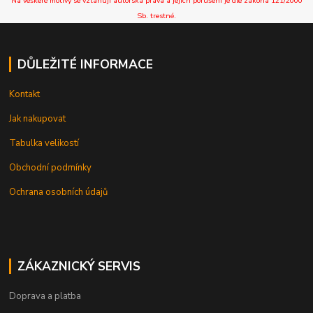
Na veškeré motivy se vztahují autorská práva a jejich porušení je dle zákona 121/2000
Sb. trestné.
DŮLEŽITÉ INFORMACE
Kontakt
Jak nakupovat
Tabulka velikostí
Obchodní podmínky
Ochrana osobních údajů
ZÁKAZNICKÝ SERVIS
Doprava a platba