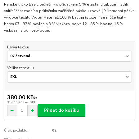
Pánské tričko Basic průkrčník s přídavkem 5 % elastanu tubulární střih
vnitřní část zadního průkrčníku začištěná páskou zpevňující ramenní páska
výrobce textilu: Adler Materiál: 100 % bavlna (složení se může lišit -
barva 03 - 97 % bavlna a 3 % viskóza, barva 12 - 85 % bavlna, 15 %
viskóza), silik...
celý popis
Barva textilu
Velikost textilu
380,00 Kč
/
ks
314,05 Kč
bez DPH
Přidat do košíku
Číslo produktu:
02