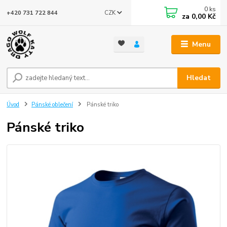
0
ks
CZK
+420 731 722 844
za
0,00 Kč
Menu
Hledat
Úvod
Pánské oblečení
Pánské triko
Pánské triko