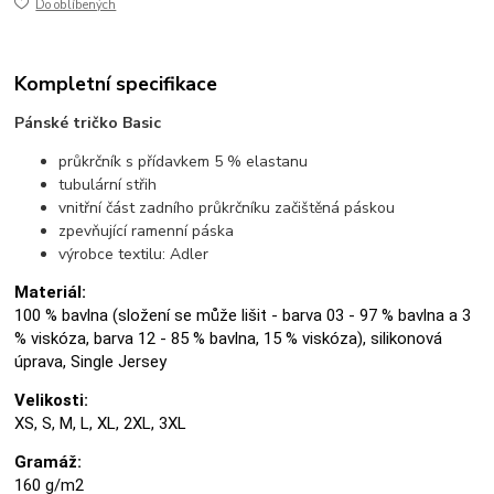
Do oblíbených
Kompletní specifikace
Pánské tričko Basic
průkrčník s přídavkem 5 % elastanu
tubulární střih
vnitřní část zadního průkrčníku začištěná páskou
zpevňující ramenní páska
výrobce textilu: Adler
Materiál:
100 % bavlna (složení se může lišit - barva 03 - 97 % bavlna a 3
% viskóza, barva 12 - 85 % bavlna, 15 % viskóza), silikonová
úprava, Single Jersey
Velikosti:
XS, S, M, L, XL, 2XL, 3XL
Gramáž:
160 g/m2