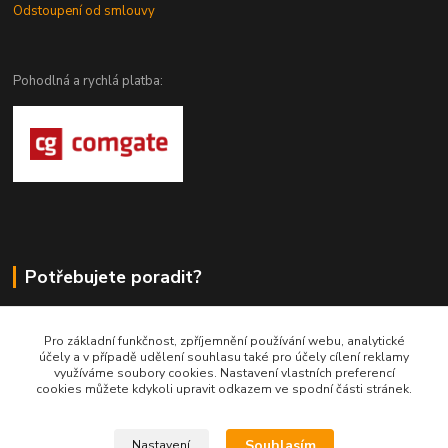
Odstoupení od smlouvy
Pohodlná a rychlá platba:
Potřebujete poradit?
DragoWolfKaty.cz
Pro základní funkčnost, zpříjemnění používání webu, analytické
účely a v případě udělení souhlasu také pro účely cílení reklamy
+420 731 722 844
využíváme soubory cookies. Nastavení vlastních preferencí
cookies můžete kdykoli upravit odkazem ve spodní části stránek.
DragoWolfKaty@seznam.cz
Souhlasím
Nastavení