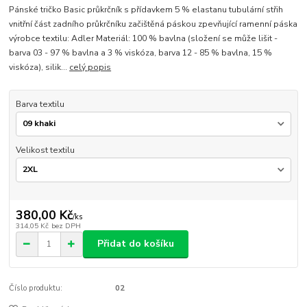
Pánské tričko Basic průkrčník s přídavkem 5 % elastanu tubulární střih
vnitřní část zadního průkrčníku začištěná páskou zpevňující ramenní páska
výrobce textilu: Adler Materiál: 100 % bavlna (složení se může lišit -
barva 03 - 97 % bavlna a 3 % viskóza, barva 12 - 85 % bavlna, 15 %
viskóza), silik...
celý popis
Barva textilu
Velikost textilu
380,00 Kč
/
ks
314,05 Kč
bez DPH
Přidat do košíku
Číslo produktu:
02