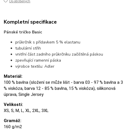
Do oblíbených
Kompletní specifikace
Pánské tričko Basic
průkrčník s přídavkem 5 % elastanu
tubulární střih
vnitřní část zadního průkrčníku začištěná páskou
zpevňující ramenní páska
výrobce textilu: Adler
Materiál:
100 % bavlna (složení se může lišit - barva 03 - 97 % bavlna a 3
% viskóza, barva 12 - 85 % bavlna, 15 % viskóza), silikonová
úprava, Single Jersey
Velikosti:
XS, S, M, L, XL, 2XL, 3XL
Gramáž:
160 g/m2