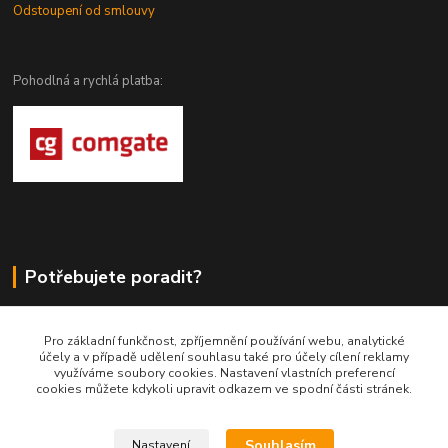
Odstoupení od smlouvy
Pohodlná a rychlá platba:
Potřebujete poradit?
DragoWolfKaty.cz
Pro základní funkčnost, zpříjemnění používání webu, analytické
účely a v případě udělení souhlasu také pro účely cílení reklamy
+420 731 722 844
využíváme soubory cookies. Nastavení vlastních preferencí
cookies můžete kdykoli upravit odkazem ve spodní části stránek.
DragoWolfKaty@seznam.cz
Souhlasím
Nastavení