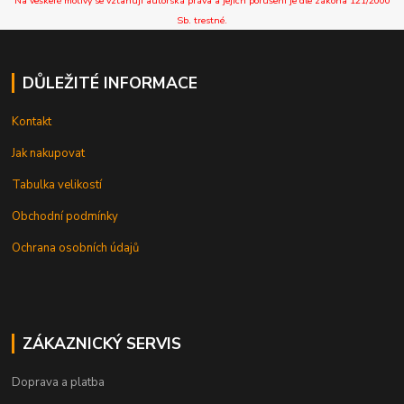
Na veškeré motivy se vztahují autorská práva a jejich porušení je dle zákona 121/2000
Sb. trestné.
DŮLEŽITÉ INFORMACE
Kontakt
Jak nakupovat
Tabulka velikostí
Obchodní podmínky
Ochrana osobních údajů
ZÁKAZNICKÝ SERVIS
Doprava a platba