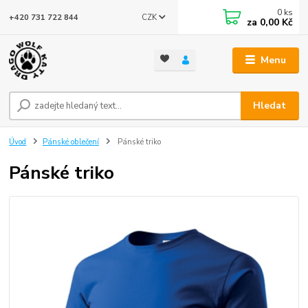
0
ks
CZK
+420 731 722 844
za
0,00 Kč
Menu
Hledat
Úvod
Pánské oblečení
Pánské triko
Pánské triko