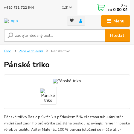
0
ks
CZK
+420 731 722 844
za
0,00 Kč
Menu
Hledat
Úvod
Pánské oblečení
Pánské triko
Pánské triko
Pánské tričko Basic průkrčník s přídavkem 5 % elastanu tubulární střih
vnitřní část zadního průkrčníku začištěná páskou zpevňující ramenní páska
výrobce textilu: Adler Materiál: 100 % bavlna (složení se může lišit -