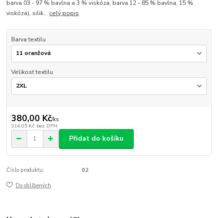
barva 03 - 97 % bavlna a 3 % viskóza, barva 12 - 85 % bavlna, 15 %
viskóza), silik...
celý popis
Barva textilu
Velikost textilu
380,00 Kč
/
ks
314,05 Kč
bez DPH
Přidat do košíku
Číslo produktu:
02
Do oblíbených