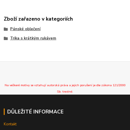
Zboží zařazeno v kategoriích
Pánské oblečení
Trika s krátkým rukávem
Na veškeré motivy se vztahují autorská práva a jejich porušení je dle zákona 121/2000
Sb. trestné.
DŮLEŽITÉ INFORMACE
Kontakt