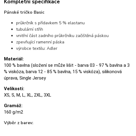
Kompletní specifikace
Pánské tričko Basic
průkrčník s přídavkem 5 % elastanu
tubulární střih
vnitřní část zadního průkrčníku začištěná páskou
zpevňující ramenní páska
výrobce textilu: Adler
Materiál:
100 % bavlna (složení se může lišit - barva 03 - 97 % bavlna a 3
% viskóza, barva 12 - 85 % bavlna, 15 % viskóza), silikonová
úprava, Single Jersey
Velikosti:
XS, S, M, L, XL, 2XL, 3XL
Gramáž:
160 g/m2
Výběr z barev: