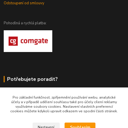
Odstoupení od smlouvy
Pohodlná a rychlá platba:
Potřebujete poradit?
DragoWolfKaty.cz
Pro základní funkčnost, zpříjemnění používání webu, analytické
účely a v případě udělení souhlasu také pro účely cílení reklamy
+420 731 722 844
využíváme soubory cookies. Nastavení vlastních preferencí
cookies můžete kdykoli upravit odkazem ve spodní části stránek.
DragoWolfKaty@seznam.cz
Souhlasím
Nastavení