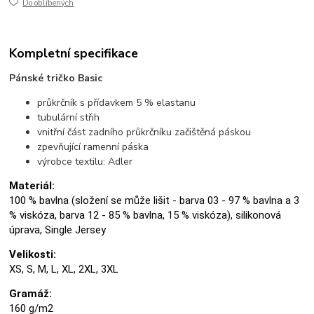
Do oblíbených
Kompletní specifikace
Pánské tričko Basic
průkrčník s přídavkem 5 % elastanu
tubulární střih
vnitřní část zadního průkrčníku začištěná páskou
zpevňující ramenní páska
výrobce textilu: Adler
Materiál:
100 % bavlna (složení se může lišit - barva 03 - 97 % bavlna a 3
% viskóza, barva 12 - 85 % bavlna, 15 % viskóza), silikonová
úprava, Single Jersey
Velikosti:
XS, S, M, L, XL, 2XL, 3XL
Gramáž:
160 g/m2