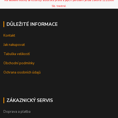
Na veškeré motivy se vztahují autorská práva a jejich porušení je dle zákona 121/2000
Sb. trestné.
DŮLEŽITÉ INFORMACE
Kontakt
Jak nakupovat
Tabulka velikostí
Obchodní podmínky
Ochrana osobních údajů
ZÁKAZNICKÝ SERVIS
Doprava a platba