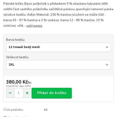
Pánské tričko Basic průkrčník s přídavkem 5 % elastanu tubulární střih
vnitřní část zadního průkrčníku začištěná páskou zpevňující ramenní páska
výrobce textilu: Adler Materiál: 100 % bavlna (složení se může lišit -
barva 03 - 97 % bavlna a 3 % viskóza, barva 12 - 85 % bavlna, 15 %
viskóza), silik...
celý popis
Barva textilu
Velikost textilu
380,00 Kč
/
ks
314,05 Kč
bez DPH
Přidat do košíku
Číslo produktu:
02