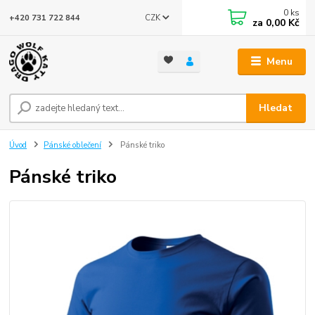
0
ks
CZK
+420 731 722 844
za
0,00 Kč
Menu
Hledat
Úvod
Pánské oblečení
Pánské triko
Pánské triko