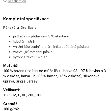
Do oblíbených
Kompletní specifikace
Pánské tričko Basic
průkrčník s přídavkem 5 % elastanu
tubulární střih
vnitřní část zadního průkrčníku začištěná páskou
zpevňující ramenní páska
výrobce textilu: Adler
Materiál:
100 % bavlna (složení se může lišit - barva 03 - 97 % bavlna a 3
% viskóza, barva 12 - 85 % bavlna, 15 % viskóza), silikonová
úprava, Single Jersey
Velikosti:
XS, S, M, L, XL, 2XL, 3XL
Gramáž:
160 g/m2