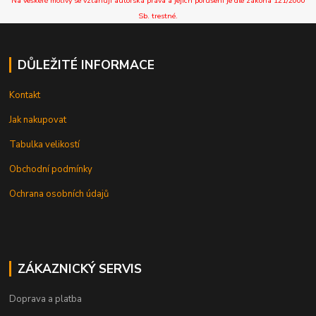
Na veškeré motivy se vztahují autorská práva a jejich porušení je dle zákona 121/2000
Sb. trestné.
DŮLEŽITÉ INFORMACE
Kontakt
Jak nakupovat
Tabulka velikostí
Obchodní podmínky
Ochrana osobních údajů
ZÁKAZNICKÝ SERVIS
Doprava a platba