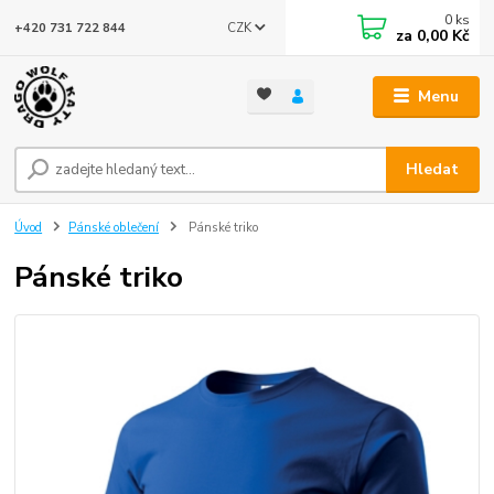
0
ks
CZK
+420 731 722 844
za
0,00 Kč
Menu
Hledat
Úvod
Pánské oblečení
Pánské triko
Pánské triko