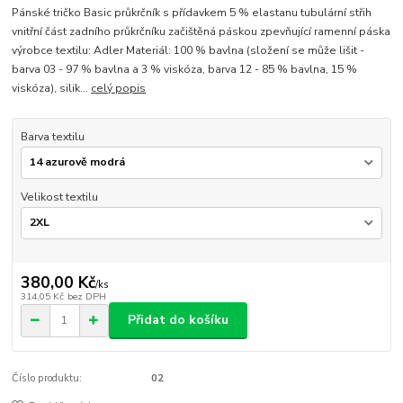
Pánské tričko Basic průkrčník s přídavkem 5 % elastanu tubulární střih
vnitřní část zadního průkrčníku začištěná páskou zpevňující ramenní páska
výrobce textilu: Adler Materiál: 100 % bavlna (složení se může lišit -
barva 03 - 97 % bavlna a 3 % viskóza, barva 12 - 85 % bavlna, 15 %
viskóza), silik...
celý popis
Barva textilu
Velikost textilu
380,00 Kč
/
ks
314,05 Kč
bez DPH
Přidat do košíku
Číslo produktu:
02