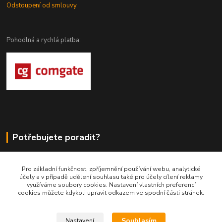
Odstoupení od smlouvy
Pohodlná a rychlá platba:
Potřebujete poradit?
DragoWolfKaty.cz
Pro základní funkčnost, zpříjemnění používání webu, analytické
účely a v případě udělení souhlasu také pro účely cílení reklamy
+420 731 722 844
využíváme soubory cookies. Nastavení vlastních preferencí
cookies můžete kdykoli upravit odkazem ve spodní části stránek.
DragoWolfKaty@seznam.cz
Souhlasím
Nastavení