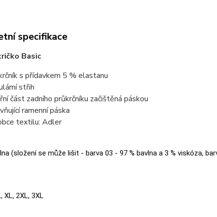
tní specifikace
ričko Basic
krčník s přídavkem 5 % elastanu
lární střih
třní část zadního průkrčníku začištěná páskou
vňující ramenní páska
obce textilu: Adler
na (složení se může lišit - barva 03 - 97 % bavlna a 3 % viskóza, bar
:
L, XL, 2XL, 3XL