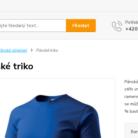
Potřeb
Hledat
+420
ánské oblečení
Pánské triko
ké triko
Pánské
střih v
ramenn
se můž
% bavln
Bar