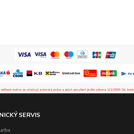
 veškeré motivy se vztahují autorská práva a jejich porušení je dle zákona 121/2000 Sb. trest
NICKÝ SERVIS
latba