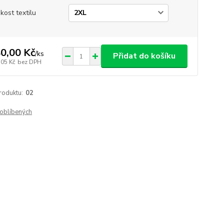
ikost textilu
0,00 Kč
/
ks
Přidat do košíku
,05 Kč
bez DPH
roduktu:
02
oblíbených