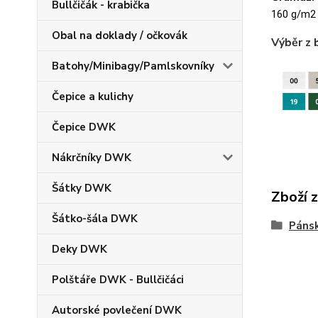
Bullčičák - krabička
160 g/m2
Obal na doklady / očkovák
Výběr z 
Batohy/Minibagy/Pamlskovníky
Čepice a kulichy
Čepice DWK
Nákrčníky DWK
Šátky DWK
Zboží 
Šátko-šála DWK
Pánsk
Deky DWK
Polštáře DWK - Bullčičáci
Autorské povlečení DWK