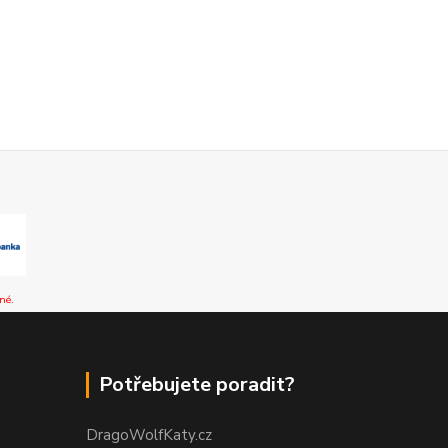
né.
Potřebujete poradit?
DragoWolfKaty.cz