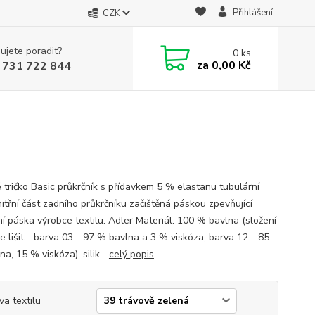
Přihlášení
CZK
ujete poradit?
0
ks
za
0,00 Kč
 731 722 844
 tričko Basic průkrčník s přídavkem 5 % elastanu tubulární
nitřní část zadního průkrčníku začištěná páskou zpevňující
í páska výrobce textilu: Adler Materiál: 100 % bavlna (složení
e lišit - barva 03 - 97 % bavlna a 3 % viskóza, barva 12 - 85
a, 15 % viskóza), silik...
celý popis
va textilu