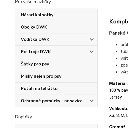
Pro vaše mazlíčky
Hárací kalhotky
Komple
Obojky DWK
Pánské t
Vodítka DWK
prů
tubu
Postroje DWK
vni
Šátky pro psy
zpe
výr
Misky nejen pro psy
Materiál:
Potah na lehátko
100 % bavl
Jersey
Ochranné pomůcky - nohavice
Velikosti
XS, S, M, 
Doplňky
Gramáž: