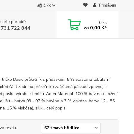
Přihlášení
CZK
ujete poradit?
0
ks
za
0,00 Kč
 731 722 844
 tričko Basic průkrčník s přídavkem 5 % elastanu tubulární
nitřní část zadního průkrčníku začištěná páskou zpevňující
í páska výrobce textilu: Adler Materiál: 100 % bavlna (složení
e lišit - barva 03 - 97 % bavlna a 3 % viskóza, barva 12 - 85
a, 15 % viskóza), silik...
celý popis
va textilu