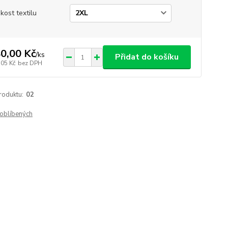
ikost textilu
0,00 Kč
/
ks
Přidat do košíku
,05 Kč
bez DPH
roduktu:
02
oblíbených