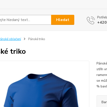
Potřeb
Hledat
+420
ánské oblečení
Pánské triko
ké triko
Pánské
střih v
ramenn
se můž
% bavln
Bar