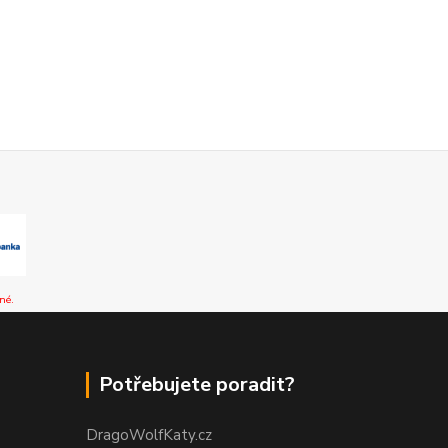
né.
Potřebujete poradit?
DragoWolfKaty.cz