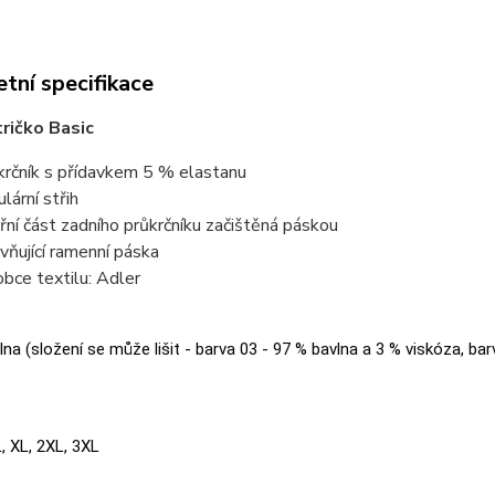
tní specifikace
ričko Basic
krčník s přídavkem 5 % elastanu
lární střih
třní část zadního průkrčníku začištěná páskou
vňující ramenní páska
obce textilu: Adler
na (složení se může lišit - barva 03 - 97 % bavlna a 3 % viskóza, bar
:
L, XL, 2XL, 3XL