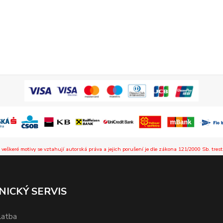
 veškeré motivy se vztahují autorská práva a jejich porušení je dle zákona 121/2000 Sb. trest
NICKÝ SERVIS
latba