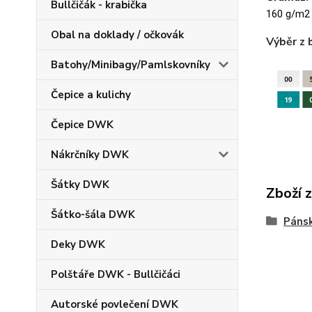
Bullčičák - krabička
160 g/m2
Obal na doklady / očkovák
Výběr z 
Batohy/Minibagy/Pamlskovníky
Čepice a kulichy
Čepice DWK
Nákrčníky DWK
Šátky DWK
Zboží 
Šátko-šála DWK
Pánsk
Deky DWK
Polštáře DWK - Bullčičáci
Autorské povlečení DWK