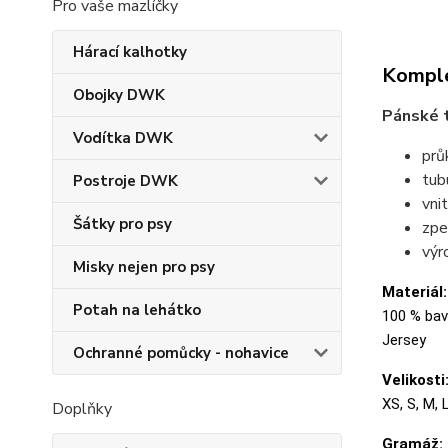
Pro vaše mazlíčky
Hárací kalhotky
Komple
Obojky DWK
Pánské t
Vodítka DWK
prů
tubu
Postroje DWK
vni
Šátky pro psy
zpe
výr
Misky nejen pro psy
Materiál:
Potah na lehátko
100 % bavl
Jersey
Ochranné pomůcky - nohavice
Velikosti
XS, S, M, 
Doplňky
Gramáž: