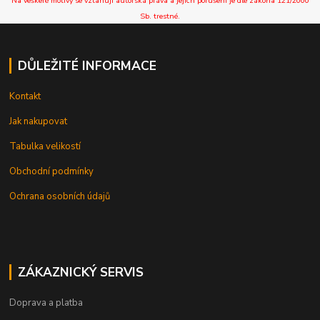
Na veškeré motivy se vztahují autorská práva a jejich porušení je dle zákona 121/2000
Sb. trestné.
DŮLEŽITÉ INFORMACE
Kontakt
Jak nakupovat
Tabulka velikostí
Obchodní podmínky
Ochrana osobních údajů
ZÁKAZNICKÝ SERVIS
Doprava a platba