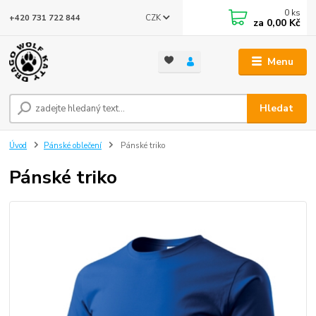
0
ks
CZK
+420 731 722 844
za
0,00 Kč
Menu
Hledat
Úvod
Pánské oblečení
Pánské triko
Pánské triko