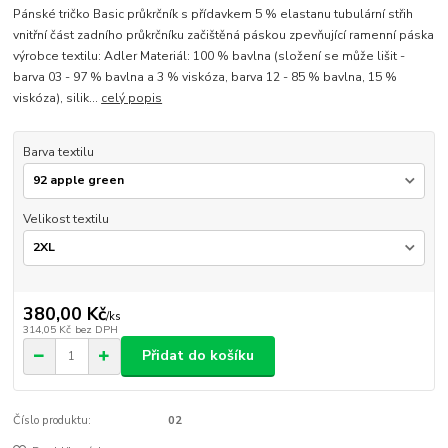
Pánské tričko Basic průkrčník s přídavkem 5 % elastanu tubulární střih
vnitřní část zadního průkrčníku začištěná páskou zpevňující ramenní páska
výrobce textilu: Adler Materiál: 100 % bavlna (složení se může lišit -
barva 03 - 97 % bavlna a 3 % viskóza, barva 12 - 85 % bavlna, 15 %
viskóza), silik...
celý popis
Barva textilu
Velikost textilu
380,00 Kč
/
ks
314,05 Kč
bez DPH
Přidat do košíku
Číslo produktu:
02