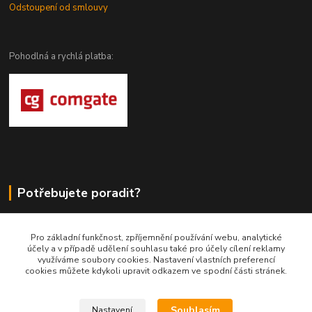
Odstoupení od smlouvy
Pohodlná a rychlá platba:
Potřebujete poradit?
DragoWolfKaty.cz
Pro základní funkčnost, zpříjemnění používání webu, analytické
účely a v případě udělení souhlasu také pro účely cílení reklamy
+420 731 722 844
využíváme soubory cookies. Nastavení vlastních preferencí
cookies můžete kdykoli upravit odkazem ve spodní části stránek.
DragoWolfKaty@seznam.cz
Souhlasím
Nastavení