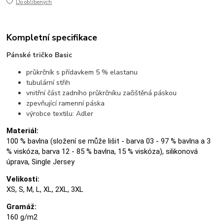
Do oblíbených
Kompletní specifikace
Pánské tričko Basic
průkrčník s přídavkem 5 % elastanu
tubulární střih
vnitřní část zadního průkrčníku začištěná páskou
zpevňující ramenní páska
výrobce textilu: Adler
Materiál:
100 % bavlna (složení se může lišit - barva 03 - 97 % bavlna a 3
% viskóza, barva 12 - 85 % bavlna, 15 % viskóza), silikonová
úprava, Single Jersey
Velikosti:
XS, S, M, L, XL, 2XL, 3XL
Gramáž:
160 g/m2