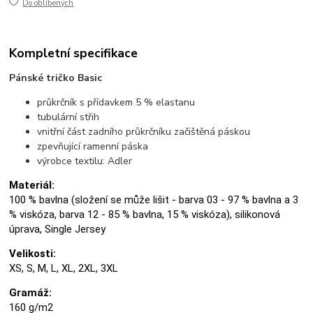
Do oblíbených
Kompletní specifikace
Pánské tričko Basic
průkrčník s přídavkem 5 % elastanu
tubulární střih
vnitřní část zadního průkrčníku začištěná páskou
zpevňující ramenní páska
výrobce textilu: Adler
Materiál:
100 % bavlna (složení se může lišit - barva 03 - 97 % bavlna a 3
% viskóza, barva 12 - 85 % bavlna, 15 % viskóza), silikonová
úprava, Single Jersey
Velikosti:
XS, S, M, L, XL, 2XL, 3XL
Gramáž:
160 g/m2