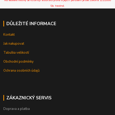
Na veškeré motivy se vztahují autorská práva a jejich porušení je dle zákona 121/2000
Sb. trestné.
DŮLEŽITÉ INFORMACE
Kontakt
Jak nakupovat
Tabulka velikostí
Obchodní podmínky
Ochrana osobních údajů
ZÁKAZNICKÝ SERVIS
Doprava a platba