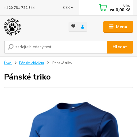
0
ks
CZK
+420 731 722 844
za
0,00 Kč
Menu
Hledat
Úvod
Pánské oblečení
Pánské triko
Pánské triko