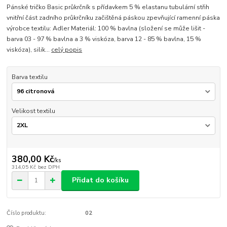
Pánské tričko Basic průkrčník s přídavkem 5 % elastanu tubulární střih
vnitřní část zadního průkrčníku začištěná páskou zpevňující ramenní páska
výrobce textilu: Adler Materiál: 100 % bavlna (složení se může lišit -
barva 03 - 97 % bavlna a 3 % viskóza, barva 12 - 85 % bavlna, 15 %
viskóza), silik...
celý popis
Barva textilu
Velikost textilu
380,00 Kč
/
ks
314,05 Kč
bez DPH
Přidat do košíku
Číslo produktu:
02