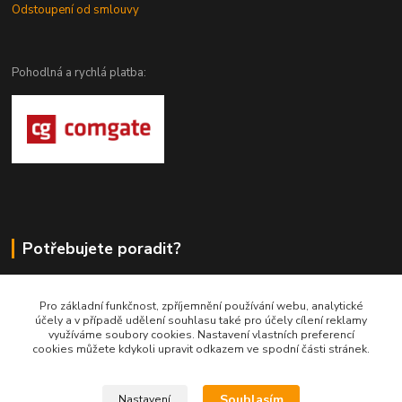
Odstoupení od smlouvy
Pohodlná a rychlá platba:
Potřebujete poradit?
DragoWolfKaty.cz
Pro základní funkčnost, zpříjemnění používání webu, analytické
účely a v případě udělení souhlasu také pro účely cílení reklamy
+420 731 722 844
využíváme soubory cookies. Nastavení vlastních preferencí
cookies můžete kdykoli upravit odkazem ve spodní části stránek.
DragoWolfKaty@seznam.cz
Souhlasím
Nastavení