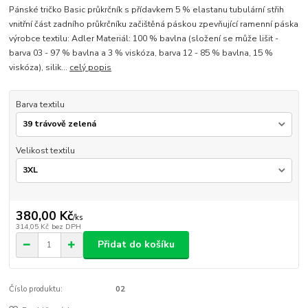
Pánské tričko Basic průkrčník s přídavkem 5 % elastanu tubulární střih
vnitřní část zadního průkrčníku začištěná páskou zpevňující ramenní páska
výrobce textilu: Adler Materiál: 100 % bavlna (složení se může lišit -
barva 03 - 97 % bavlna a 3 % viskóza, barva 12 - 85 % bavlna, 15 %
viskóza), silik...
celý popis
Barva textilu
Velikost textilu
380,00 Kč
/
ks
314,05 Kč
bez DPH
Přidat do košíku
Číslo produktu:
02