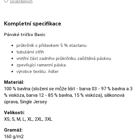
Do oblíbených
Kompletní specifikace
Pánské tričko Basic
průkrčník s přídavkem 5 % elastanu
tubulární střih
vnitřní část zadního průkrčníku začištěná páskou
zpevňující ramenní páska
výrobce textilu: Adler
Materiál:
100 % bavlna (složení se může lišit - barva 03 - 97 % bavlna a 3
% viskóza, barva 12 - 85 % bavlna, 15 % viskóza), silikonová
úprava, Single Jersey
Velikosti:
XS, S, M, L, XL, 2XL, 3XL
Gramáž:
160 g/m2