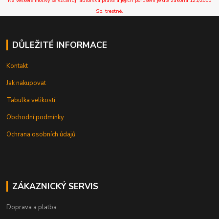
Na veškeré motivy se vztahují autorská práva a jejich porušení je dle zákona 121/2000
Sb. trestné.
DŮLEŽITÉ INFORMACE
Kontakt
Jak nakupovat
Tabulka velikostí
Obchodní podmínky
Ochrana osobních údajů
ZÁKAZNICKÝ SERVIS
Doprava a platba