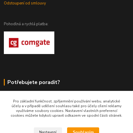
Odstoupení od smlouvy
Pohodlná a rychlá platba:
Potřebujete poradit?
DragoWolfKaty.cz
Pro základní funkčnost, zpříjemnění používání webu, analytické
účely a v případě udělení souhlasu také pro účely cílení reklamy
+420 731 722 844
využíváme soubory cookies. Nastavení vlastních preferencí
cookies můžete kdykoli upravit odkazem ve spodní části stránek.
DragoWolfKaty@seznam.cz
Souhlasím
Nastavení