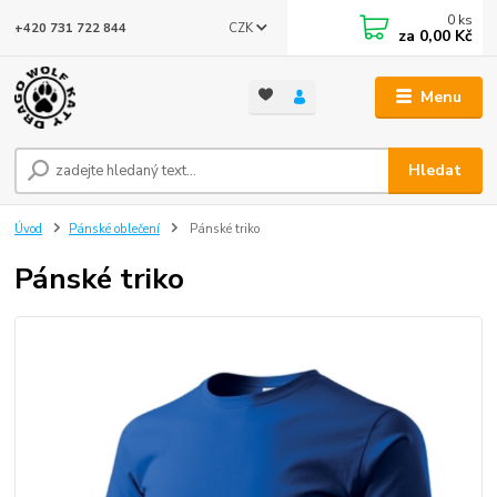
0
ks
CZK
+420 731 722 844
za
0,00 Kč
Menu
Hledat
Úvod
Pánské oblečení
Pánské triko
Pánské triko