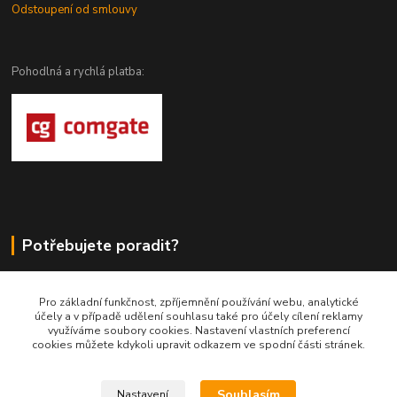
Odstoupení od smlouvy
Pohodlná a rychlá platba:
Potřebujete poradit?
DragoWolfKaty.cz
Pro základní funkčnost, zpříjemnění používání webu, analytické
účely a v případě udělení souhlasu také pro účely cílení reklamy
+420 731 722 844
využíváme soubory cookies. Nastavení vlastních preferencí
cookies můžete kdykoli upravit odkazem ve spodní části stránek.
DragoWolfKaty@seznam.cz
Souhlasím
Nastavení