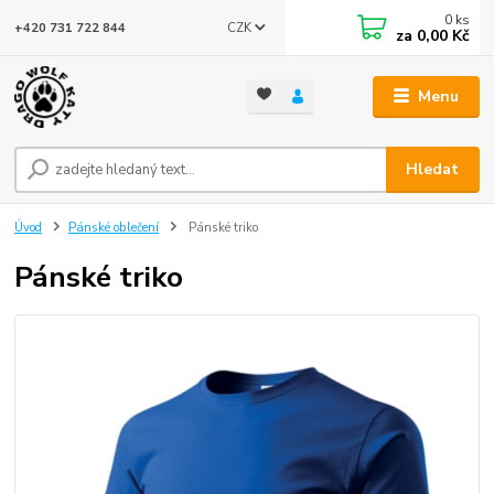
0
ks
CZK
+420 731 722 844
za
0,00 Kč
Menu
Hledat
Úvod
Pánské oblečení
Pánské triko
Pánské triko