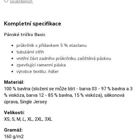
Do oblíbených
Kompletní specifikace
Pánské tričko Basic
průkrčník s přídavkem 5 % elastanu
tubulární střih
vnitřní část zadního průkrčníku začištěná páskou
zpevňující ramenní páska
výrobce textilu: Adler
Materiál:
100 % bavlna (složení se může lišit - barva 03 - 97 % bavlna a 3
% viskóza, barva 12 - 85 % bavlna, 15 % viskóza), silikonová
úprava, Single Jersey
Velikosti:
XS, S, M, L, XL, 2XL, 3XL
Gramáž:
160 g/m2