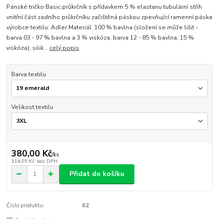
Pánské tričko Basic průkrčník s přídavkem 5 % elastanu tubulární střih
vnitřní část zadního průkrčníku začištěná páskou zpevňující ramenní páska
výrobce textilu: Adler Materiál: 100 % bavlna (složení se může lišit -
barva 03 - 97 % bavlna a 3 % viskóza, barva 12 - 85 % bavlna, 15 %
viskóza), silik...
celý popis
Barva textilu
Velikost textilu
380,00 Kč
/
ks
314,05 Kč
bez DPH
Přidat do košíku
Číslo produktu:
02