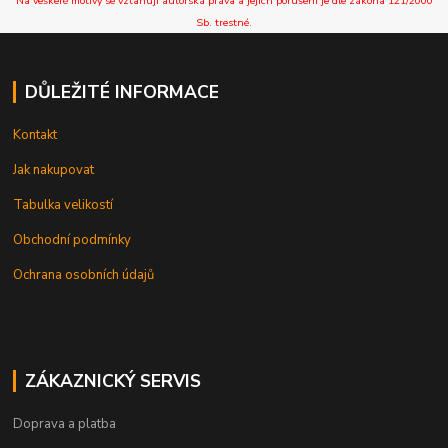
Na veškeré motivy se vztahují autorská práva a jejich porušení je dle zákona 121/2000
Sb. trestné.
DŮLEŽITÉ INFORMACE
Kontakt
Jak nakupovat
Tabulka velikostí
Obchodní podmínky
Ochrana osobních údajů
ZÁKAZNICKÝ SERVIS
Doprava a platba