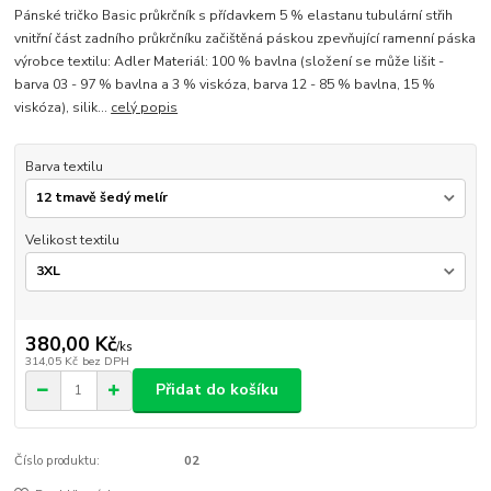
Pánské tričko Basic průkrčník s přídavkem 5 % elastanu tubulární střih
vnitřní část zadního průkrčníku začištěná páskou zpevňující ramenní páska
výrobce textilu: Adler Materiál: 100 % bavlna (složení se může lišit -
barva 03 - 97 % bavlna a 3 % viskóza, barva 12 - 85 % bavlna, 15 %
viskóza), silik...
celý popis
Barva textilu
Velikost textilu
380,00 Kč
/
ks
314,05 Kč
bez DPH
Přidat do košíku
Číslo produktu:
02