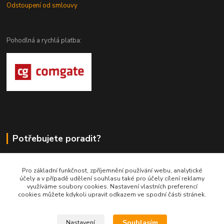
Odstoupení od smlouvy
Pohodlná a rychlá platba:
Potřebujete poradit?
DragoWolfKaty.cz
Pro základní funkčnost, zpříjemnění používání webu, analytické
účely a v případě udělení souhlasu také pro účely cílení reklamy
+420 731 722 844
využíváme soubory cookies. Nastavení vlastních preferencí
cookies můžete kdykoli upravit odkazem ve spodní části stránek.
DragoWolfKaty@seznam.cz
Souhlasím
Nastavení