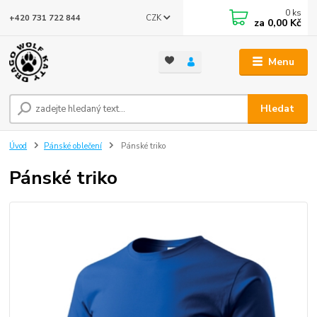
0
ks
CZK
+420 731 722 844
za
0,00 Kč
Menu
Hledat
Úvod
Pánské oblečení
Pánské triko
Pánské triko