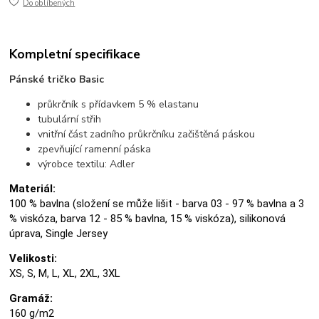
Do oblíbených
Kompletní specifikace
Pánské tričko Basic
průkrčník s přídavkem 5 % elastanu
tubulární střih
vnitřní část zadního průkrčníku začištěná páskou
zpevňující ramenní páska
výrobce textilu: Adler
Materiál:
100 % bavlna (složení se může lišit - barva 03 - 97 % bavlna a 3
% viskóza, barva 12 - 85 % bavlna, 15 % viskóza), silikonová
úprava, Single Jersey
Velikosti:
XS, S, M, L, XL, 2XL, 3XL
Gramáž:
160 g/m2