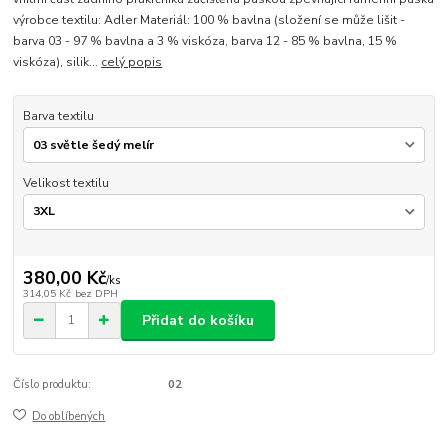
výrobce textilu: Adler Materiál: 100 % bavlna (složení se může lišit -
barva 03 - 97 % bavlna a 3 % viskóza, barva 12 - 85 % bavlna, 15 %
viskóza), silik...
celý popis
Barva textilu
Velikost textilu
380,00 Kč
/
ks
314,05 Kč
bez DPH
Přidat do košíku
Číslo produktu:
02
Do oblíbených