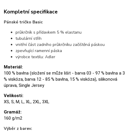
Kompletní specifikace
Pánské tričko Basic
průkrčník s přídavkem 5 % elastanu
tubulární střih
vnitřní část zadního průkrčníku začištěná páskou
zpevňující ramenní páska
výrobce textilu: Adler
Materiál:
100 % bavlna (složení se může lišit - barva 03 - 97 % bavlna a 3
% viskóza, barva 12 - 85 % bavlna, 15 % viskóza), silikonová
úprava, Single Jersey
Velikosti:
XS, S, M, L, XL, 2XL, 3XL
Gramáž:
160 g/m2
Výběr z barev: