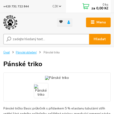
0
ks
CZK
+420 731 722 844
za
0,00 Kč
Menu
Hledat
Úvod
Pánské oblečení
Pánské triko
Pánské triko
Pánské tričko Basic průkrčník s přídavkem 5 % elastanu tubulární střih
vnitřní část zadního průkrčníku začištěná páskou zpevňující ramenní páska