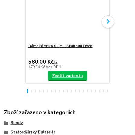
Dámské triko SLIM - Staffbull DWK
Plecháček S
580,00 Kč
349,00 K
/
ks
479,34 Kč
bez DPH
288,43 Kč
be
Zvolit variantu
Zboží zařazeno v kategoriích
Bundy
Stafordšírský Bulteriér