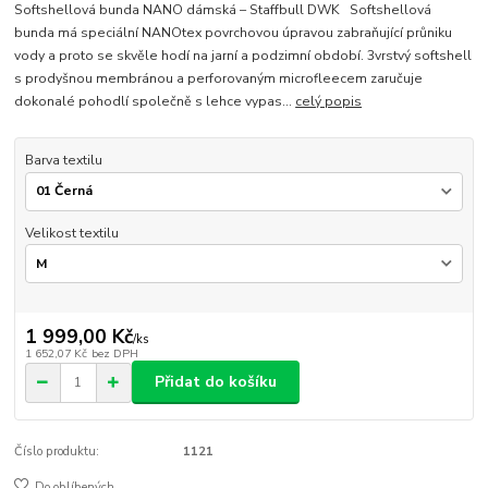
Softshellová bunda NANO dámská – Staffbull DWK Softshellová
bunda má speciální NANOtex povrchovou úpravou zabraňující průniku
vody a proto se skvěle hodí na jarní a podzimní období. 3vrstvý softshell
s prodyšnou membránou a perforovaným microfleecem zaručuje
dokonalé pohodlí společně s lehce vypas...
celý popis
Barva textilu
Velikost textilu
1 999,00 Kč
/
ks
1 652,07 Kč
bez DPH
Přidat do košíku
Číslo produktu:
1121
Do oblíbených