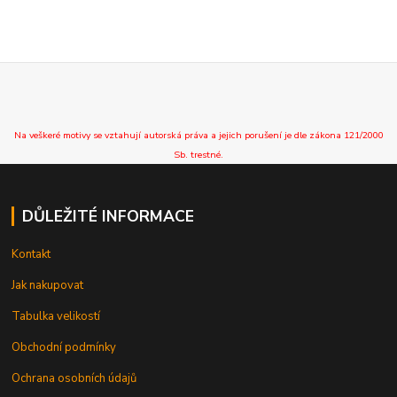
Na veškeré motivy se vztahují autorská práva a jejich porušení je dle zákona 121/2000
Sb. trestné.
DŮLEŽITÉ INFORMACE
Kontakt
Jak nakupovat
Tabulka velikostí
Obchodní podmínky
Ochrana osobních údajů