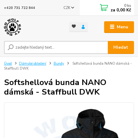
0
ks
CZK
+420 731 722 844
za
0,00 Kč
Menu
Hledat
Úvod
Dámské oblečení
Bundy
Softshellová bunda NANO dámská -
Staffbull DWK
Softshellová bunda NANO
dámská - Staffbull DWK