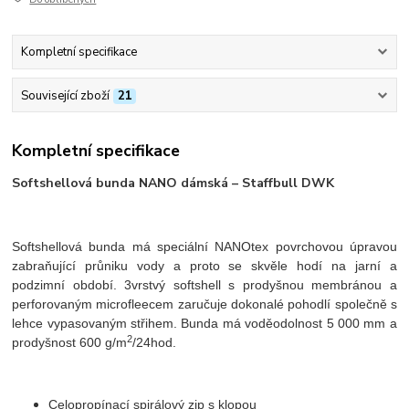
Kompletní specifikace
Související zboží
21
Kompletní specifikace
Softshellová bunda NANO dámská – Staffbull DWK
Softshellová bunda má speciální NANOtex povrchovou úpravou
zabraňující průniku vody a proto se skvěle hodí na jarní a
podzimní období. 3vrstvý softshell s prodyšnou membránou a
perforovaným microfleecem zaručuje dokonalé pohodlí společně s
lehce vypasovaným střihem. Bunda má voděodolnost 5 000 mm a
2
prodyšnost 600 g/m
/24hod.
Celopropínací spirálový zip s klopou