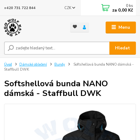
0
ks
CZK
+420 731 722 844
za
0,00 Kč
Menu
Hledat
Úvod
Dámské oblečení
Bundy
Softshellová bunda NANO dámská -
Staffbull DWK
Softshellová bunda NANO
dámská - Staffbull DWK