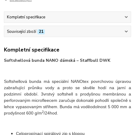
Kompletní specifikace
Související zboží
21
Kompletní specifikace
Softshellová bunda NANO dámská – Staffbull DWK
Softshellová bunda má speciální NANOtex povrchovou úpravou
zabraňující průniku vody a proto se skvěle hodí na jarní a
podzimní období. 3vrstvý softshell s prodyšnou membránou a
perforovaným microfleecem zaručuje dokonalé pohodlí společně s
lehce vypasovaným střihem. Bunda má voděodolnost 5 000 mm a
2
prodyšnost 600 g/m
/24hod.
Celopropínací spirálový zip s klopou