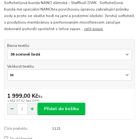
Softshellová bunda NANO dámská – Staffbull DWK Softshellová
bunda má speciální NANOtex povrchovou úpravou zabraňující průniku
vody a proto se skvěle hodí na jarní a podzimní období. 3vrstvý softshell
s prodyšnou membránou a perforovaným microfleecem zaručuje
dokonalé pohodlí společně s lehce vypas...
celý popis
Barva textilu
Velikost textilu
1 999,00 Kč
/
ks
1 652,07 Kč
bez DPH
Přidat do košíku
Číslo produktu:
1121
Do oblíbených