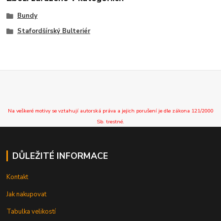
Bundy
Stafordšírský Bulteriér
Na veškeré motivy se vztahují autorská práva a jejich porušení je dle zákona 121/2000
Sb. trestné.
DŮLEŽITÉ INFORMACE
Kontakt
Jak nakupovat
Tabulka velikostí