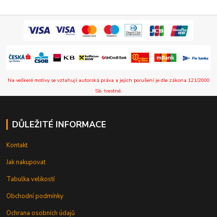
Na veškeré motivy se vztahují autorská práva a jejich porušení je dle zákona 121/2000
Sb. trestné.
DŮLEŽITÉ INFORMACE
Kontakt
Jak nakupovat
Tabulka velikostí
Obchodní podmínky
Ochrana osobních údajů