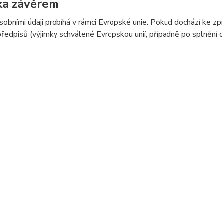
ka závěrem
sobními údaji probíhá v rámci Evropské unie. Pokud dochází ke 
předpisů (výjimky schválené Evropskou unií, případně po splnění