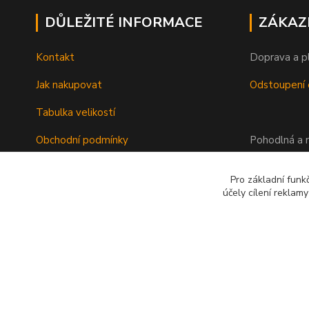
DŮLEŽITÉ INFORMACE
ZÁKAZ
Kontakt
Doprava a p
Jak nakupovat
Odstoupení 
Tabulka velikostí
Obchodní podmínky
Pohodlná a r
Ochrana osobních údajů
Pro základní funk
účely cílení reklam
©2015-2023 DRAGOWOLFKATY l Design DWK s.r.o. l autorsk