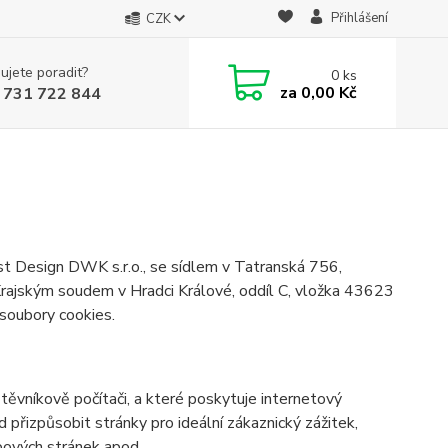
Přihlášení
CZK
ujete poradit?
0
ks
za
0,00 Kč
 731 722 844
ign DWK s.r.o., se sídlem v Tatranská 756,
ajským soudem v Hradci Králové, oddíl C, vložka 43623
 soubory cookies.
ěvníkově počítači, a které poskytuje internetový
d přizpůsobit stránky pro ideální zákaznický zážitek,
bových stránek apod.