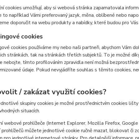
ní cookies umožňují, aby si webová stránka zapamatovala inform
e to například Vámi preferovaný jazyk, měna, oblíbené nebo nap
e doporučit na webu produkty a nabídky, které budou pro Vás c
ingové cookies
ové cookies používáme my nebo naši partneři, abychom Vám doká
šich stránkách, tak na stránkách třetích subjektů. To je možné dí
e nebojte, tímto profilováním zpravidla není možná bezprostředn
izované údaje. Pokud nevyjádříte souhlas s těmito cookies, neu
volit / zakázat využití cookies?
ednotlivé skupiny cookies je možné prostřednictvím cookies lišt
 vhodných situacích.
í webové prohlížeče (Internet Explorer, Mozilla Firefox, Google
 prohlížečů můžete jednotlivé cookie ručně mazat, blokovat či zce
en pro jednotlivé internetové stránky. Pro detailnější informace, 