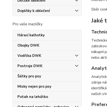
Dětské oblečení
Sběr cook
Doplňky k oblečení
Jaké 
Pro vaše mazlíčky
Techni
Hárací kalhotky
Technické
Obojky DWK
zabloková
nákupní p
Vodítka DWK
nebo akti
Postroje DWK
Analyt
Šátky pro psy
Analytick
zdroje ná
Misky nejen pro psy
identifik
našich st
Potah na lehátko
Prefer