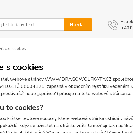
Potřeb
Hledat
+420
ráce s cookies
e s cookies
atel webové stránky WWW.DRAGOWOLFKATY.CZ společnost Des
54102, IČ 08034125, zapsaná v obchodním rejstříku vedeném Kr
 „prodávající“ nebo „správce“) pracuje na této webové stránce se
ou to cookies?
sou krátké textové soubory, které webová stránka ukládá v návšt
 pokaždé, když se uživatel na stránku vrátí. Umožňují tak napříkla
určitý obsah šitý právě Vám na míru, analyzovat návštěvnost we