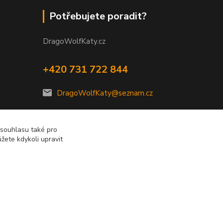
Potřebujete poradit?
DragoWolfKaty.cz
+420 731 722 844
DragoWolfKaty@seznam.cz
 souhlasu také pro
žete kdykoli upravit
Vytvořeno na
Eshop-rychle.cz