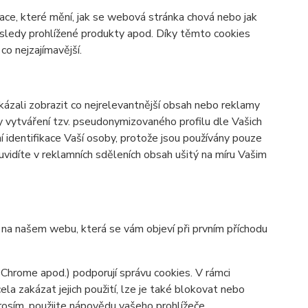
ace, které mění, jak se webová stránka chová nebo jak
osledy prohlížené produkty apod. Díky těmto cookies
o nejzajímavější.
zali zobrazit co nejrelevantnější obsah nebo reklamy
ky vytváření tzv. pseudonymizovaného profilu dle Vašich
í identifikace Vaší osoby, protože jsou používány pouze
vidíte v reklamních sděleních obsah ušitý na míru Vašim
y na našem webu, která se vám objeví při prvním příchodu
 Chrome apod.) podporují správu cookies. V rámci
la zakázat jejich použití, lze je také blokovat nebo
prosím, použijte nápovědu vašeho prohlížeče.