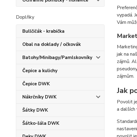
Ochranné pomůcky - nohavice
Preferenč
vypadá. J
Doplňky
Vám můžem
Bullčičák - krabička
Market
Obal na doklady / očkovák
Marketing
jak na na
Batohy/Minibagy/Pamlskovníky
zájmů. Al
pseudonym
Čepice a kulichy
zájmům.
Čepice DWK
Jak po
Nákrčníky DWK
Povolit j
a dalších
Šátky DWK
Standardn
Šátko-šála DWK
nastavení
povolit j
Deky DWK