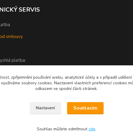
NICKÝ SERVIS
latba
od smlouvy
ychlá platba:
čnost, zpříjemnění používání webu, analytické účely a v případě udělení
y využíváme soubory cookies. Nastavení vlastních preferencí cookies mů
odkazem ve spodní části stránek.
Souhlasím
Nastavení
á grafika
Souhlas můžete odmítnout
zde
.