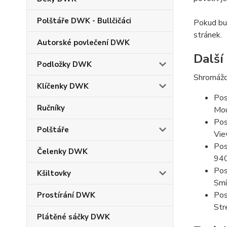
Polštáře DWK - Bullčičáci
Pokud bud
stránek.
Autorské povlečení DWK
Další
Podložky DWK
Shromážd
Klíčenky DWK
Pos
Ručníky
Mou
Pos
Polštáře
Vie
Pos
Čelenky DWK
94
Pos
Kšiltovky
Smí
Pos
Prostírání DWK
Str
Plátěné sáčky DWK