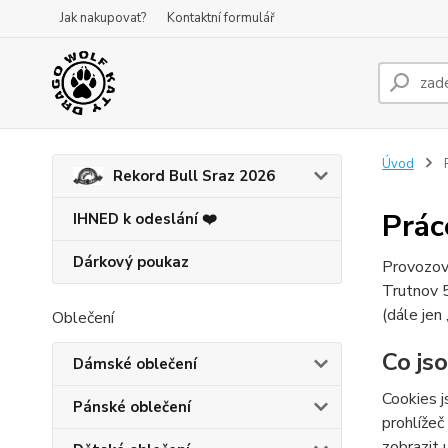
Jak nakupovat?
Kontaktní formulář
Úvod
P
Rekord Bull Sraz 2026
Prác
IHNED k odeslání ❤️
Dárkový poukaz
Provozov
Trutnov 
(dále jen
Oblečení
Co js
Dámské oblečení
Cookies j
Pánské oblečení
prohlížeč
zobrazit 