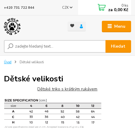
0
ks
CZK
+420 731 722 844
za
0,00 Kč
Menu
Hledat
Úvod
Dětské velikosti
Dětské velikosti
Dětské triko s krátkým rukávem