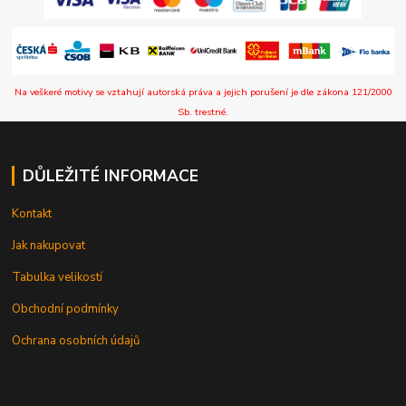
Na veškeré motivy se vztahují autorská práva a jejich porušení je dle zákona 121/2000
Sb. trestné.
DŮLEŽITÉ INFORMACE
Kontakt
Jak nakupovat
Tabulka velikostí
Obchodní podmínky
Ochrana osobních údajů