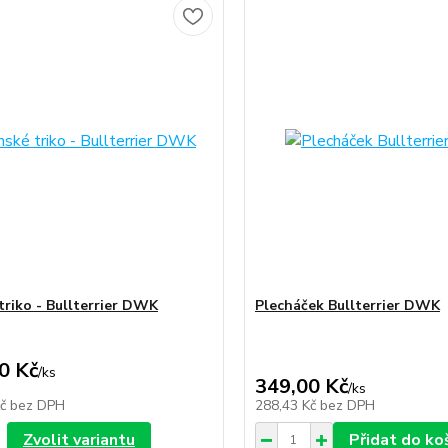
triko - Bullterrier DWK
Plecháček Bullterrier DWK
0 Kč
/
ks
349,00 Kč
/
ks
Kč
bez DPH
288,43 Kč
bez DPH
Zvolit variantu
Přidat do ko