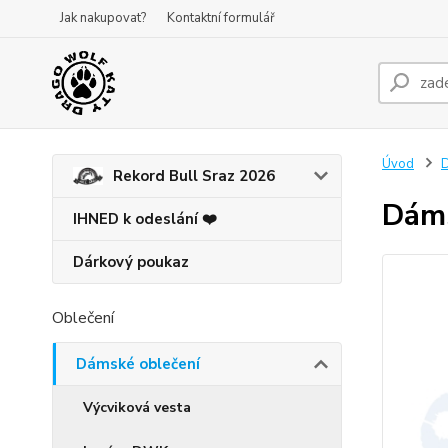
Jak nakupovat?
Kontaktní formulář
Úvod
D
Rekord Bull Sraz 2026
Dáms
IHNED k odeslání ❤️
Dárkový poukaz
Oblečení
Dámské oblečení
Výcviková vesta