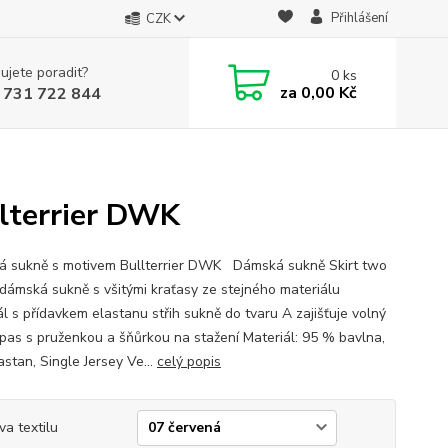
Přihlášení
CZK
ujete poradit?
0
ks
za
0,00 Kč
 731 722 844
llterrier DWK
 sukně s motivem Bullterrier DWK Dámská sukně Skirt two
 dámská sukně s všitými kraťasy ze stejného materiálu
ál s přídavkem elastanu střih sukně do tvaru A zajišťuje volný
pas s pruženkou a šňůrkou na stažení Materiál: 95 % bavlna,
stan, Single Jersey Ve...
celý popis
va textilu