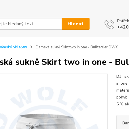
Potřeb
Hledat
+420
ámské oblečení
Dámská sukně Skirt two in one - Bullterrier DWK
ká sukně Skirt two in one - Bu
Dámská
in one
materi
pohyb 
5 % ela
Bar