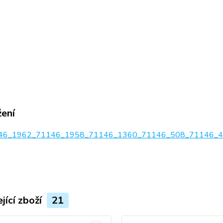
žení
6_1962_71146_1958_71146_1360_71146_508_71146_47
jící zboží
21