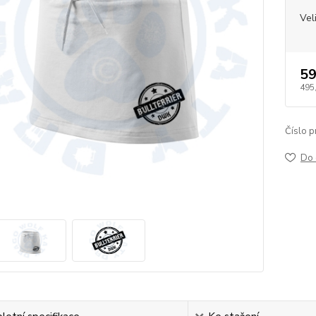
Vel
59
495
Číslo p
Do 