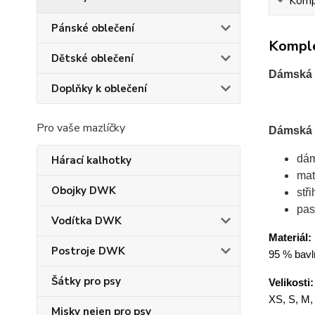
Kompl
Pánské oblečení
Komple
Dětské oblečení
Dámská 
Doplňky k oblečení
Pro vaše mazlíčky
Dámská s
dám
Hárací kalhotky
mat
Obojky DWK
stř
pas
Vodítka DWK
Materiál:
Postroje DWK
95 % bavl
Šátky pro psy
Velikosti:
XS, S, M,
Misky nejen pro psy