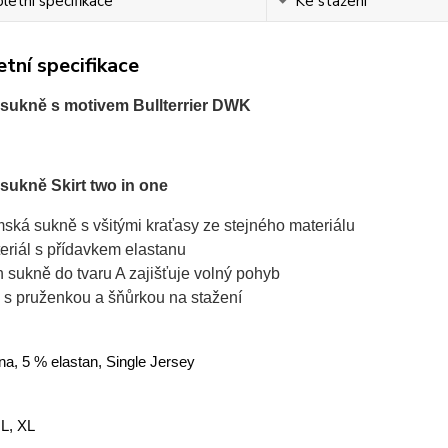
etní specifikace
Ke stažení
tní specifikace
sukně s motivem Bullterrier DWK
ukně Skirt two in one
ská sukně s všitými kraťasy ze stejného materiálu
eriál s přídavkem elastanu
ih sukně do tvaru A zajišťuje volný pohyb
 s pruženkou a šňůrkou na stažení
na, 5 % elastan, Single Jersey
 L, XL