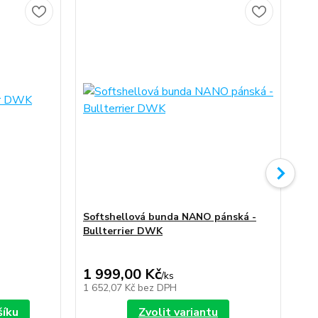
No
Softshellová bunda NANO pánská -
So
Bullterrier DWK
Bu
1 999,00 Kč
1 
/
ks
1 652,07 Kč
bez DPH
1 6
šíku
Zvolit variantu