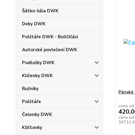
Šátko-šála DWK
Deky DWK
Polštáře DWK - Bullčičáci
Autorské povlečení DWK
Podložky DWK
Klíčenky DWK
Ručníky
Pánské 
Polštáře
cena od
420,0
Čelenky DWK
cena od
347,11 
Kšiltovky