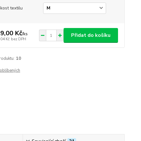
ikost textilu
9,00 Kč
/
ks
Přidat do košíku
,04 Kč
bez DPH
roduktu:
10
oblíbených