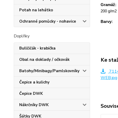
Gramáž:
Potah na lehátko
200 g/m2
Ochranné pomůcky - nohavice
Barvy:
Doplňky
Bullčičák - krabička
Ke sta
Obal na doklady / očkovák
Batohy/Minibagy/Pamlskovníky
7114
WEB.jpg
Čepice a kulichy
Čepice DWK
Nákrčníky DWK
Souvise
Šátky DWK