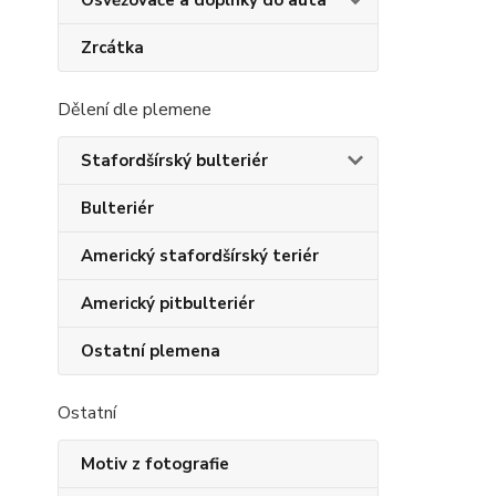
Osvěžovače a doplňky do auta
Zrcátka
Dělení dle plemene
Stafordšírský bulteriér
Bulteriér
Americký stafordšírský teriér
Americký pitbulteriér
Ostatní plemena
Ostatní
Motiv z fotografie