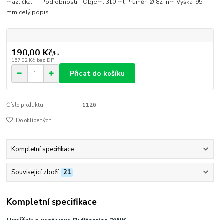
mazlíčka. Podrobnosti: Objem: 310 ml Průměr: Ø 82 mm Výška: 95
mm
celý popis
190,00 Kč
/
ks
157,02 Kč
bez DPH
Přidat do košíku
Číslo produktu:
1126
Do oblíbených
Kompletní specifikace
Související zboží
21
Kompletní specifikace