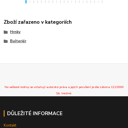
Zboží zařazeno v kategoriích
Hrnky
Bulteriér
Na veškeré motivy se vztahují autorská práva a jejich porušení je dle zákona 121/2000
Sb. trestné.
DŮLEŽITÉ INFORMACE
Kontakt