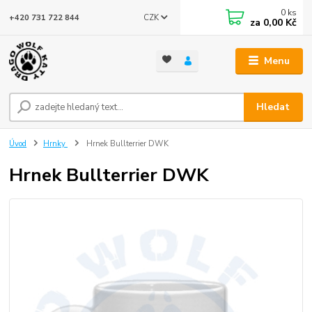
0
ks
CZK
+420 731 722 844
za
0,00 Kč
Menu
Hledat
Úvod
Hrnky
Hrnek Bullterrier DWK
Hrnek Bullterrier DWK