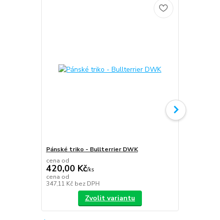
Pánské triko - Bullterrier DWK
Plecháček B
cena od
420,00 Kč
/
ks
349,00 K
cena od
347,11 Kč
bez DPH
288,43 Kč
be
Zvolit variantu