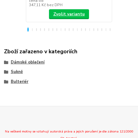
cena od
347,11 Kč
bez DPH
288,43 Kč
be
Zvolit variantu
Zboží zařazeno v kategoriích
Dámské oblečení
Sukně
Bulteriér
Na veškeré motivy se vztahují autorská práva a jejich porušení je dle zákona 121/2000