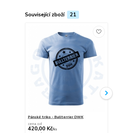
Související zboží
21
Pánské triko - Bullterrier DWK
Plecháček B
cena od
420,00 Kč
/
ks
349,00 K