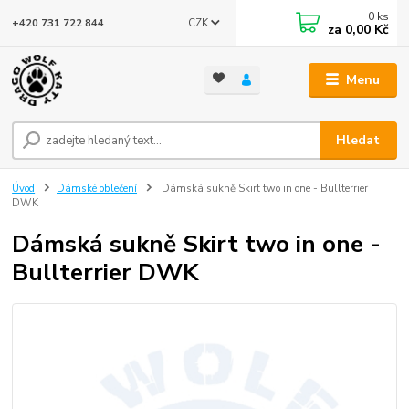
0
ks
CZK
+420 731 722 844
za
0,00 Kč
Menu
Hledat
Úvod
Dámské oblečení
Dámská sukně Skirt two in one - Bullterrier
DWK
Dámská sukně Skirt two in one -
Bullterrier DWK