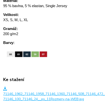
Materiál:
95 % bavlna, 5 % elastan, Single Jersey
Velikosti:
XS, S, M, L, XL
Gramáž:
200 g/m2
Barvy:
Ke stažení
71146_1962_71146_1958_71146_1360_71146_508_71146_472_
71146_100_71146_24__ps_11Rozmery-na-WEB.jpg