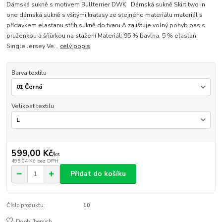
Dámská sukně s motivem Bullterrier DWK Dámská sukně Skirt two in
one dámská sukně s všitými kraťasy ze stejného materiálu materiál s
přídavkem elastanu střih sukně do tvaru A zajišťuje volný pohyb pas s
pruženkou a šňůrkou na stažení Materiál: 95 % bavlna, 5 % elastan,
Single Jersey Ve...
celý popis
Barva textilu
Velikost textilu
599,00 Kč
/
ks
495,04 Kč
bez DPH
Přidat do košíku
Číslo produktu:
10
Do oblíbených