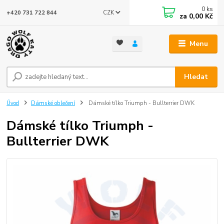
0
ks
CZK
+420 731 722 844
za
0,00 Kč
Menu
Hledat
Úvod
Dámské oblečení
Dámské tílko Triumph - Bullterrier DWK
Dámské tílko Triumph -
Bullterrier DWK