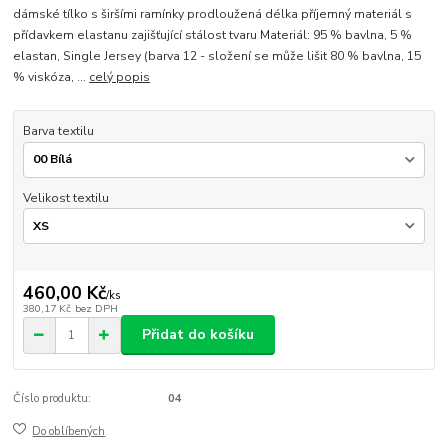
dámské tílko s širšími ramínky prodloužená délka příjemný materiál s
přídavkem elastanu zajišťující stálost tvaru Materiál: 95 % bavlna, 5 %
elastan, Single Jersey (barva 12 - složení se může lišit 80 % bavlna, 15
% viskóza, ...
celý popis
Barva textilu
Velikost textilu
460,00 Kč
/
ks
380,17 Kč
bez DPH
Přidat do košíku
Číslo produktu:
04
Do oblíbených