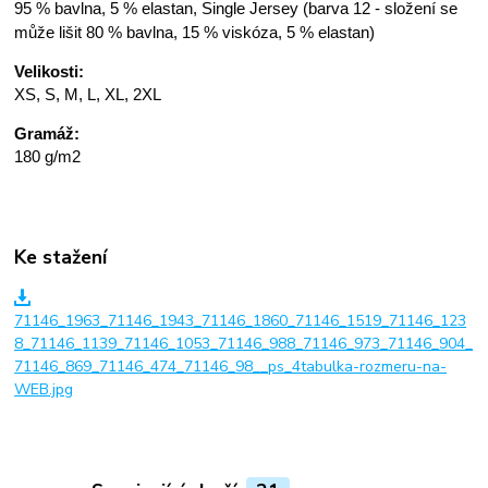
95 % bavlna, 5 % elastan, Single Jersey (barva 12 - složení se
může lišit 80 % bavlna, 15 % viskóza, 5 % elastan)
Velikosti:
XS, S, M, L, XL, 2XL
Gramáž:
180 g/m2
Ke stažení
71146_1963_71146_1943_71146_1860_71146_1519_71146_123
8_71146_1139_71146_1053_71146_988_71146_973_71146_904_
71146_869_71146_474_71146_98__ps_4tabulka-rozmeru-na-
WEB.jpg