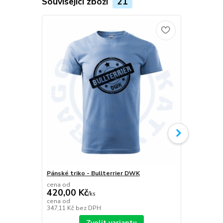
Související zboží
21
Pánské triko - Bullterrier DWK
Plecháček B
cena od
420,00 Kč
/
ks
349,00 K
cena od
347,11 Kč
bez DPH
288,43 Kč
be
Zvolit variantu