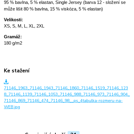
95 % bavlna, 5 % elastan, Single Jersey (barva 12 - složení se
může lišit 80 % bavlna, 15 % viskóza, 5 % elastan)
Velikosti:
XS, S, M, L, XL, 2XL
Gramáž:
180 g/m2
Ke stažení
71146_1963_71146_1943_71146_1860_71146_1519_71146_123
8_71146_1139_71146_1053_71146_988_71146_973_71146_904_
71146_869_71146_474_71146_98__ps_4tabulka-rozmeru-na-
WEB.jpg