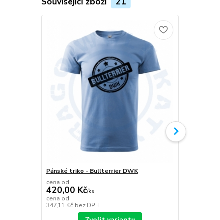
Související zboží
21
Pánské triko - Bullterrier DWK
Plecháček B
cena od
420,00 Kč
/
ks
349,00 K
cena od
347,11 Kč
bez DPH
288,43 Kč
be
Zvolit variantu