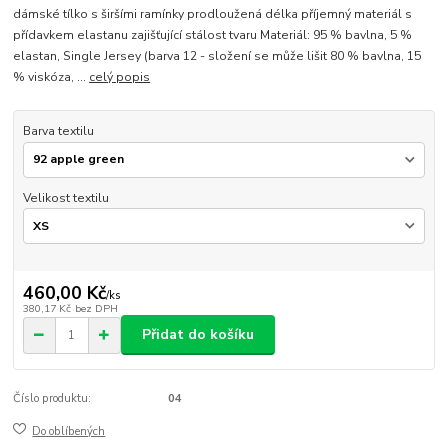
dámské tílko s širšími ramínky prodloužená délka příjemný materiál s
přídavkem elastanu zajišťující stálost tvaru Materiál: 95 % bavlna, 5 %
elastan, Single Jersey (barva 12 - složení se může lišit 80 % bavlna, 15
% viskóza, ...
celý popis
Barva textilu
Velikost textilu
460,00 Kč
/
ks
380,17 Kč
bez DPH
Přidat do košíku
Číslo produktu:
04
Do oblíbených