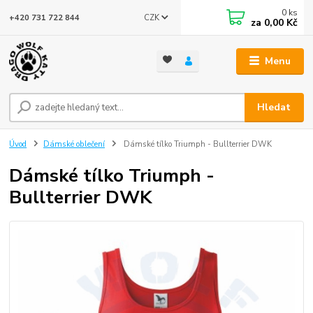
0
ks
CZK
+420 731 722 844
za
0,00 Kč
Menu
Hledat
Úvod
Dámské oblečení
Dámské tílko Triumph - Bullterrier DWK
Dámské tílko Triumph -
Bullterrier DWK