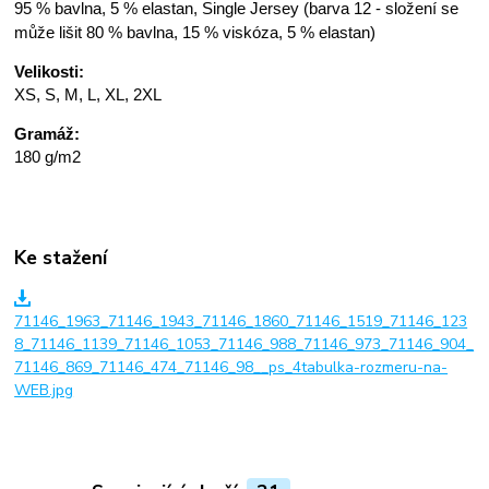
95 % bavlna, 5 % elastan, Single Jersey (barva 12 - složení se
může lišit 80 % bavlna, 15 % viskóza, 5 % elastan)
Velikosti:
XS, S, M, L, XL, 2XL
Gramáž:
180 g/m2
Ke stažení
71146_1963_71146_1943_71146_1860_71146_1519_71146_123
8_71146_1139_71146_1053_71146_988_71146_973_71146_904_
71146_869_71146_474_71146_98__ps_4tabulka-rozmeru-na-
WEB.jpg