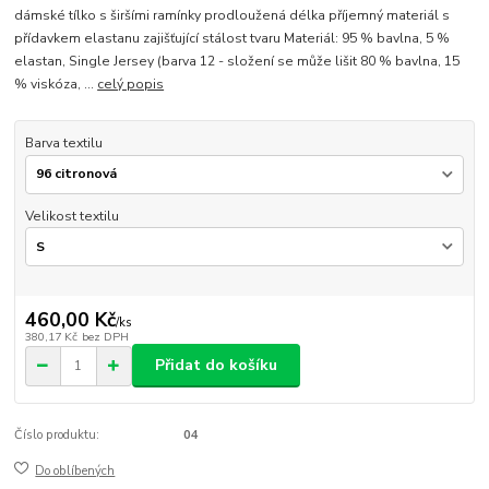
dámské tílko s širšími ramínky prodloužená délka příjemný materiál s
přídavkem elastanu zajišťující stálost tvaru Materiál: 95 % bavlna, 5 %
elastan, Single Jersey (barva 12 - složení se může lišit 80 % bavlna, 15
% viskóza, ...
celý popis
Barva textilu
Velikost textilu
460,00 Kč
/
ks
380,17 Kč
bez DPH
Přidat do košíku
Číslo produktu:
04
Do oblíbených