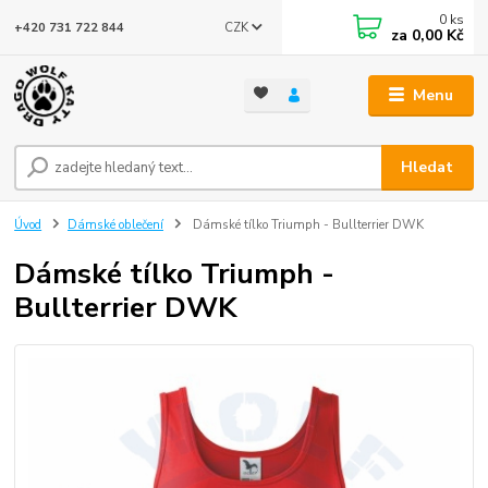
0
ks
CZK
+420 731 722 844
za
0,00 Kč
Menu
Hledat
Úvod
Dámské oblečení
Dámské tílko Triumph - Bullterrier DWK
Dámské tílko Triumph -
Bullterrier DWK