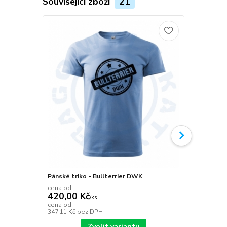
Související zboží
21
Pánské triko - Bullterrier DWK
Plecháček B
cena od
420,00 Kč
/
ks
349,00 K
cena od
347,11 Kč
bez DPH
288,43 Kč
be
Zvolit variantu