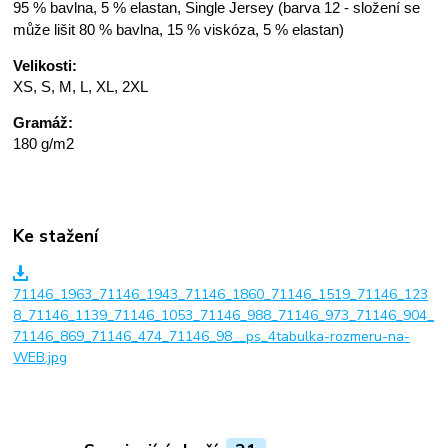
95 % bavlna, 5 % elastan, Single Jersey (barva 12 - složení se
může lišit 80 % bavlna, 15 % viskóza, 5 % elastan)
Velikosti:
XS, S, M, L, XL, 2XL
Gramáž:
180 g/m2
Ke stažení
71146_1963_71146_1943_71146_1860_71146_1519_71146_123
8_71146_1139_71146_1053_71146_988_71146_973_71146_904_
71146_869_71146_474_71146_98__ps_4tabulka-rozmeru-na-
WEB.jpg