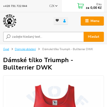
0
ks
CZK
+420 731 722 844
za
0,00 Kč
Menu
Hledat
Úvod
Dámské oblečení
Dámské tílko Triumph - Bullterrier DWK
Dámské tílko Triumph -
Bullterrier DWK