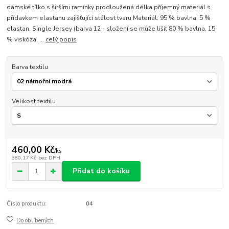
dámské tílko s širšími ramínky prodloužená délka příjemný materiál s
přídavkem elastanu zajišťující stálost tvaru Materiál: 95 % bavlna, 5 %
elastan, Single Jersey (barva 12 - složení se může lišit 80 % bavlna, 15
% viskóza, ...
celý popis
Barva textilu
Velikost textilu
460,00 Kč
/
ks
380,17 Kč
bez DPH
Přidat do košíku
Číslo produktu:
04
Do oblíbených