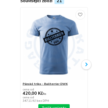
Související zboží
21
Pánské triko - Bullterrier DWK
Plecháček B
cena od
420,00 Kč
/
ks
349,00 K
cena od
347,11 Kč
bez DPH
288,43 Kč
be
Zvolit variantu