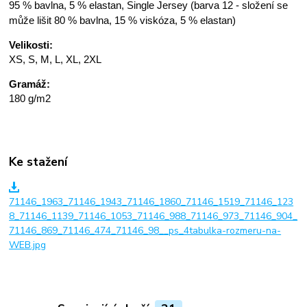
95 % bavlna, 5 % elastan, Single Jersey (barva 12 - složení se
může lišit 80 % bavlna, 15 % viskóza, 5 % elastan)
Velikosti:
XS, S, M, L, XL, 2XL
Gramáž:
180 g/m2
Ke stažení
71146_1963_71146_1943_71146_1860_71146_1519_71146_123
8_71146_1139_71146_1053_71146_988_71146_973_71146_904_
71146_869_71146_474_71146_98__ps_4tabulka-rozmeru-na-
WEB.jpg