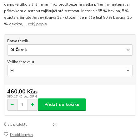
dámské tílko s širšími ramínky prodloužená délka příjemný materiál s
přídavkem elastanu zajišťující stálost tvaru Materiál: 95 % bavlna, 5 %
elastan, Single Jersey (barva 12 - složení se může lišit 80 % bavlna, 15
% viskóza, ...
celý popis
Barva textilu
Velikost textilu
460,00 Kč
/
ks
380,17 Kč
bez DPH
Přidat do košíku
Číslo produktu:
04
Do oblíbených