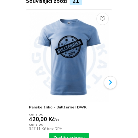
Související zboží
21
Pánské triko - Bullterrier DWK
Plecháček B
cena od
420,00 Kč
/
ks
349,00 K
cena od
347,11 Kč
bez DPH
288,43 Kč
be
Zvolit variantu