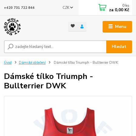
0
ks
CZK
+420 731 722 844
za
0,00 Kč
Menu
Hledat
Úvod
Dámské oblečení
Dámské tílko Triumph - Bullterrier DWK
Dámské tílko Triumph -
Bullterrier DWK