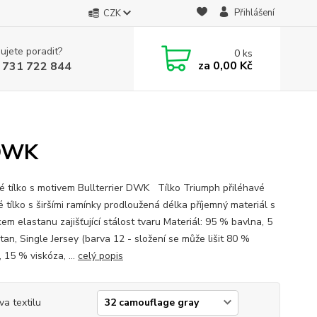
Přihlášení
CZK
ujete poradit?
0
ks
za
0,00 Kč
 731 722 844
 DWK
 tílko s motivem Bullterrier DWK Tílko Triumph přiléhavé
 tílko s širšími ramínky prodloužená délka příjemný materiál s
em elastanu zajišťující stálost tvaru Materiál: 95 % bavlna, 5
tan, Single Jersey (barva 12 - složení se může lišit 80 %
 15 % viskóza, ...
celý popis
va textilu