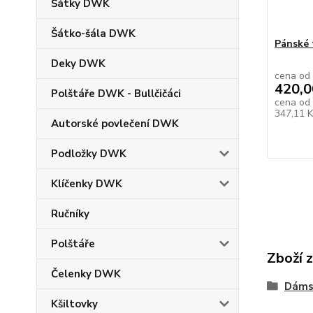
Šátky DWK
Šátko-šála DWK
Pánské 
Deky DWK
cena od
420,0
Polštáře DWK - Bullčičáci
cena od
347,11 
Autorské povlečení DWK
Podložky DWK
Klíčenky DWK
Ručníky
Polštáře
Zboží 
Čelenky DWK
Dáms
Kšiltovky