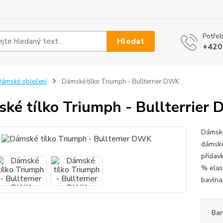
Potřeb
Hledat
+420
ámské oblečení
Dámské tílko Triumph - Bullterrier DWK
ké tílko Triumph - Bullterrier
Dámské
dámské
přídavk
% elas
bavlna,
Bar