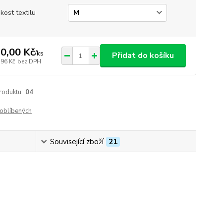
ikost textilu
0,00 Kč
/
ks
Přidat do košíku
,96 Kč
bez DPH
roduktu:
04
oblíbených
Související zboží
21