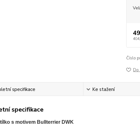
Vel
49
404
Číslo p
Do 
etní specifikace
Ke stažení
tní specifikace
ílko s motivem Bullterrier DWK