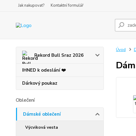
Jak nakupovat?
Kontaktní formulář
Úvod
D
Rekord Bull Sraz 2026
Dáms
IHNED k odeslání ❤️
Dárkový poukaz
Oblečení
Dámské oblečení
Výcviková vesta