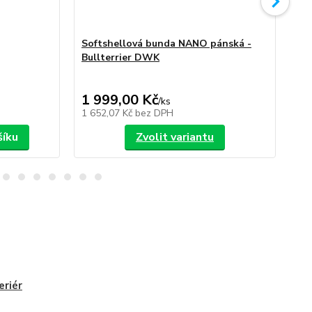
Softshellová bunda NANO pánská -
So
Bullterrier DWK
Bu
1 999,00 Kč
1 
/
ks
1 652,07 Kč
bez DPH
1 6
šíku
Zvolit variantu
eriér