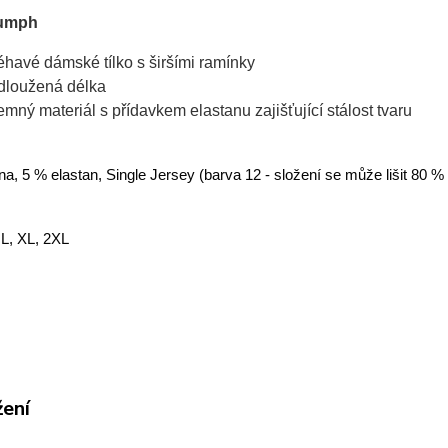
iumph
léhavé dámské tílko s širšími ramínky
dloužená délka
jemný materiál s přídavkem elastanu zajišťující stálost tvaru
a, 5 % elastan, Single Jersey (barva 12 - složení se může lišit 80 %
 L, XL, 2XL
žení