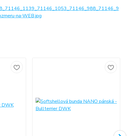
8_71146_1139_71146_1053_71146_988_71146_9
zmeru-na-WEB.jpg
No