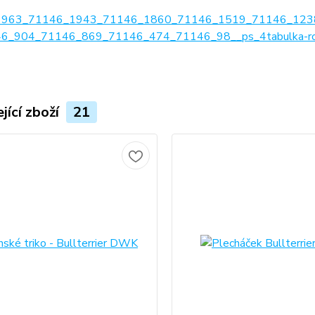
1963_71146_1943_71146_1860_71146_1519_71146_123
6_904_71146_869_71146_474_71146_98__ps_4tabulka-ro
jící zboží
21