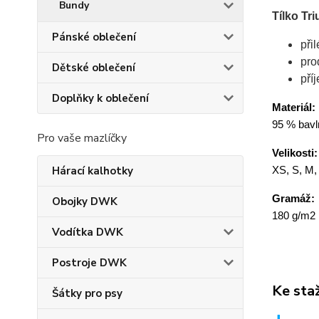
Bundy
Tílko Tr
Pánské oblečení
při
pro
Dětské oblečení
pří
Doplňky k oblečení
Materiál:
95 % bavln
Pro vaše mazlíčky
Velikosti:
Hárací kalhotky
XS, S, M,
Gramáž:
Obojky DWK
180 g/m2
Vodítka DWK
Postroje DWK
Ke sta
Šátky pro psy