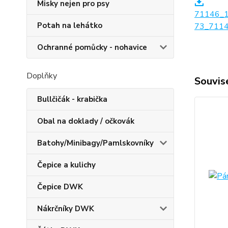
Misky nejen pro psy
71146_
Potah na lehátko
73_7114
Ochranné pomůcky - nohavice
Doplňky
Souvise
Bullčičák - krabička
Obal na doklady / očkovák
Batohy/Minibagy/Pamlskovníky
Čepice a kulichy
Čepice DWK
Nákrčníky DWK