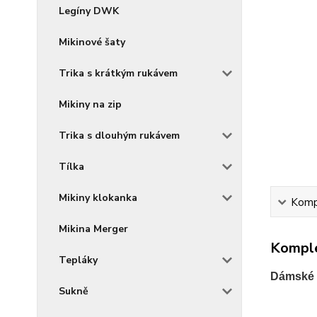
Legíny DWK
Mikinové šaty
Trika s krátkým rukávem
Mikiny na zip
Trika s dlouhým rukávem
Tílka
Mikiny klokanka
Kompl
Mikina Merger
Komple
Tepláky
Dámské t
Sukně