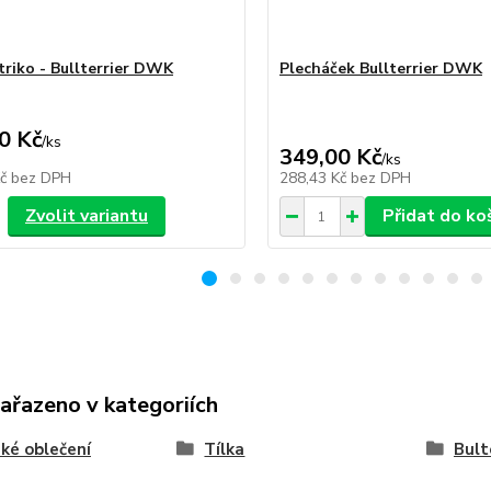
triko - Bullterrier DWK
Plecháček Bullterrier DWK
0 Kč
/
ks
349,00 Kč
/
ks
Kč
bez DPH
288,43 Kč
bez DPH
Zvolit variantu
Přidat do ko
zařazeno v kategoriích
ké oblečení
Tílka
Bult