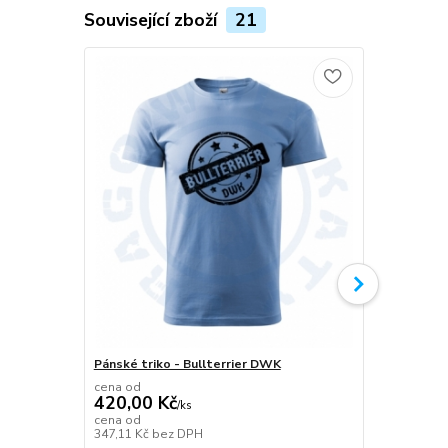
Související zboží
21
Pánské triko - Bullterrier DWK
Plecháček B
cena od
420,00 Kč
/
ks
349,00 K
cena od
347,11 Kč
bez DPH
288,43 Kč
be