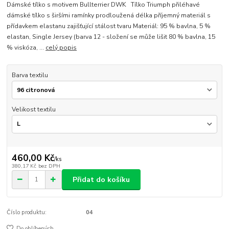
Dámské tílko s motivem Bullterrier DWK Tílko Triumph přiléhavé
dámské tílko s širšími ramínky prodloužená délka příjemný materiál s
přídavkem elastanu zajišťující stálost tvaru Materiál: 95 % bavlna, 5 %
elastan, Single Jersey (barva 12 - složení se může lišit 80 % bavlna, 15
% viskóza, ...
celý popis
Barva textilu
Velikost textilu
460,00 Kč
/
ks
380,17 Kč
bez DPH
Přidat do košíku
Číslo produktu:
04
Do oblíbených