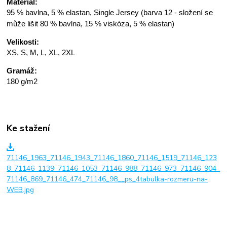
Materiál:
95 % bavlna, 5 % elastan, Single Jersey (barva 12 - složení se
může lišit 80 % bavlna, 15 % viskóza, 5 % elastan)
Velikosti:
XS, S, M, L, XL, 2XL
Gramáž:
180 g/m2
Ke stažení
71146_1963_71146_1943_71146_1860_71146_1519_71146_123
8_71146_1139_71146_1053_71146_988_71146_973_71146_904_
71146_869_71146_474_71146_98__ps_4tabulka-rozmeru-na-
WEB.jpg