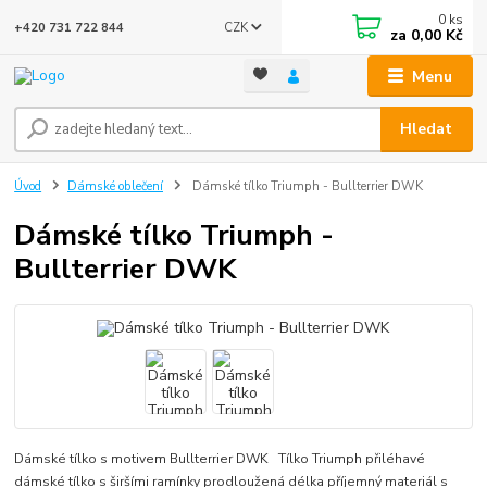
0
ks
CZK
+420 731 722 844
za
0,00 Kč
Menu
Hledat
Úvod
Dámské oblečení
Dámské tílko Triumph - Bullterrier DWK
Dámské tílko Triumph -
Bullterrier DWK
Dámské tílko s motivem Bullterrier DWK Tílko Triumph přiléhavé
dámské tílko s širšími ramínky prodloužená délka příjemný materiál s