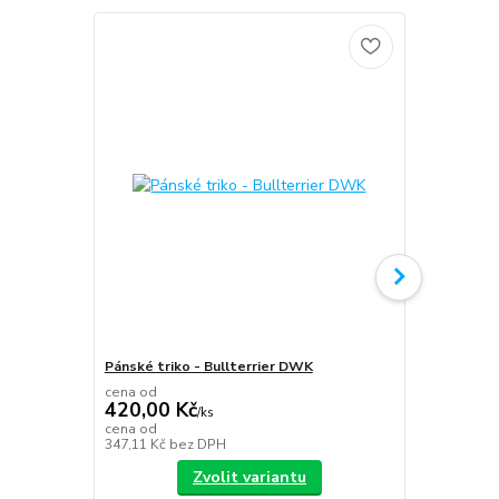
Pánské triko - Bullterrier DWK
Plecháček B
cena od
420,00 Kč
/
ks
349,00 K
cena od
347,11 Kč
bez DPH
288,43 Kč
be
Zvolit variantu