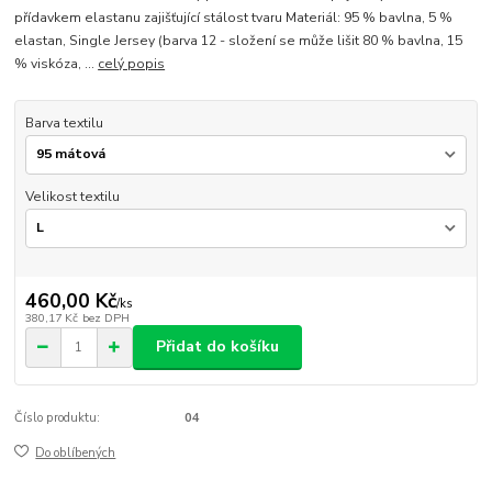
přídavkem elastanu zajišťující stálost tvaru Materiál: 95 % bavlna, 5 %
elastan, Single Jersey (barva 12 - složení se může lišit 80 % bavlna, 15
% viskóza, ...
celý popis
Barva textilu
Velikost textilu
460,00 Kč
/
ks
380,17 Kč
bez DPH
Přidat do košíku
Číslo produktu:
04
Do oblíbených