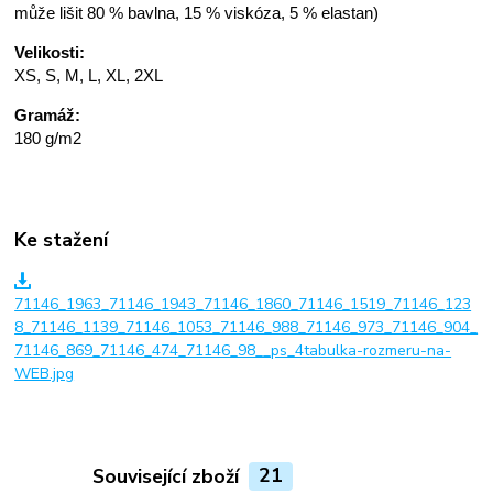
může lišit 80 % bavlna, 15 % viskóza, 5 % elastan)
Velikosti:
XS, S, M, L, XL, 2XL
Gramáž:
180 g/m2
Ke stažení
71146_1963_71146_1943_71146_1860_71146_1519_71146_123
8_71146_1139_71146_1053_71146_988_71146_973_71146_904_
71146_869_71146_474_71146_98__ps_4tabulka-rozmeru-na-
WEB.jpg
Související zboží
21