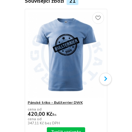
Související zboží
21
Pánské triko - Bullterrier DWK
Plecháček B
cena od
420,00 Kč
/
ks
349,00 K
cena od
347,11 Kč
bez DPH
288,43 Kč
be
Zvolit variantu