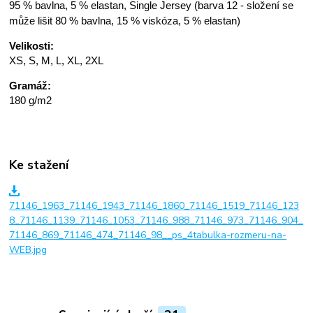
95 % bavlna, 5 % elastan, Single Jersey (barva 12 - složení se
může lišit 80 % bavlna, 15 % viskóza, 5 % elastan)
Velikosti:
XS, S, M, L, XL, 2XL
Gramáž:
180 g/m2
Ke stažení
71146_1963_71146_1943_71146_1860_71146_1519_71146_123
8_71146_1139_71146_1053_71146_988_71146_973_71146_904_
71146_869_71146_474_71146_98__ps_4tabulka-rozmeru-na-
WEB.jpg