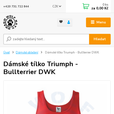
0
ks
CZK
+420 731 722 844
za
0,00 Kč
Menu
Hledat
Úvod
Dámské oblečení
Dámské tílko Triumph - Bullterrier DWK
Dámské tílko Triumph -
Bullterrier DWK