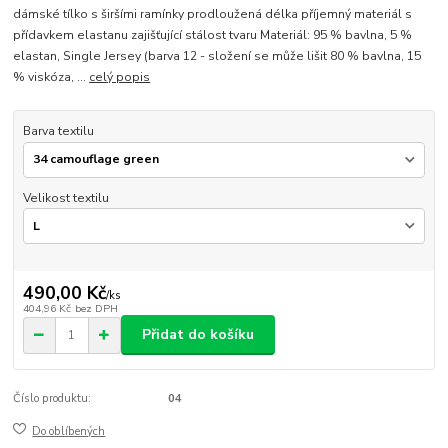
dámské tílko s širšími ramínky prodloužená délka příjemný materiál s
přídavkem elastanu zajišťující stálost tvaru Materiál: 95 % bavlna, 5 %
elastan, Single Jersey (barva 12 - složení se může lišit 80 % bavlna, 15
% viskóza, ...
celý popis
Barva textilu
Velikost textilu
490,00 Kč
/
ks
404,96 Kč
bez DPH
Přidat do košíku
Číslo produktu:
04
Do oblíbených