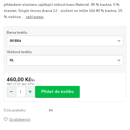
přídavkem elastanu zajišťující stálost tvaru Materiál: 95 % bavlna, 5 %
elastan, Single Jersey (barva 12 - složení se může lišit 80 % bavlna, 15
% viskóza, ...
celý popis
Barva textilu
Velikost textilu
460,00 Kč
/
ks
380,17 Kč
bez DPH
Přidat do košíku
Číslo produktu:
04
Do oblíbených