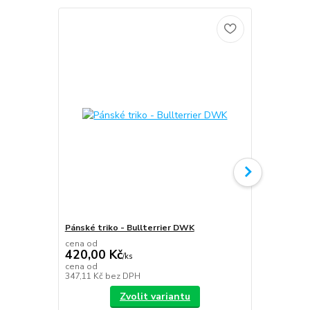
Pánské triko - Bullterrier DWK
Plecháček B
cena od
420,00 Kč
/
ks
349,00 K
cena od
347,11 Kč
bez DPH
288,43 Kč
be
Zvolit variantu