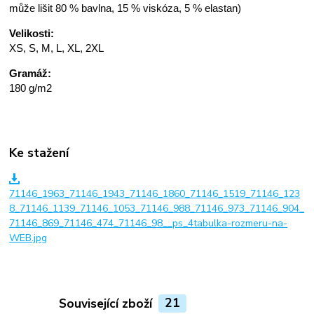
může lišit 80 % bavlna, 15 % viskóza, 5 % elastan)
Velikosti:
XS, S, M, L, XL, 2XL
Gramáž:
180 g/m2
Ke stažení
71146_1963_71146_1943_71146_1860_71146_1519_71146_123
8_71146_1139_71146_1053_71146_988_71146_973_71146_904_
71146_869_71146_474_71146_98__ps_4tabulka-rozmeru-na-
WEB.jpg
Související zboží
21