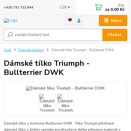
0
ks
CZK
+420 731 722 844
za
0,00 Kč
Menu
Hledat
Úvod
Dámské oblečení
Dámské tílko Triumph - Bullterrier DWK
Dámské tílko Triumph -
Bullterrier DWK
Dámské tílko s motivem Bullterrier DWK Tílko Triumph přiléhavé
dámské tílko s širšími ramínky prodloužená délka příjemný materiál s