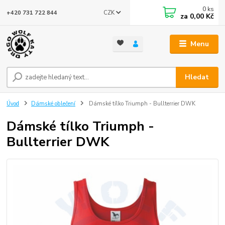
0
ks
CZK
+420 731 722 844
za
0,00 Kč
Menu
Hledat
Úvod
Dámské oblečení
Dámské tílko Triumph - Bullterrier DWK
Dámské tílko Triumph -
Bullterrier DWK