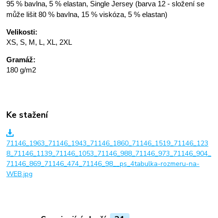
95 % bavlna, 5 % elastan, Single Jersey (barva 12 - složení se
může lišit 80 % bavlna, 15 % viskóza, 5 % elastan)
Velikosti:
XS, S, M, L, XL, 2XL
Gramáž:
180 g/m2
Ke stažení
71146_1963_71146_1943_71146_1860_71146_1519_71146_123
8_71146_1139_71146_1053_71146_988_71146_973_71146_904_
71146_869_71146_474_71146_98__ps_4tabulka-rozmeru-na-
WEB.jpg