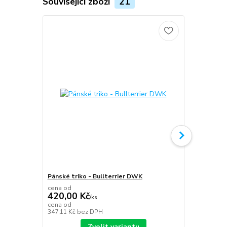
Související zboží
21
Pánské triko - Bullterrier DWK
Plecháček B
cena od
420,00 Kč
/
ks
349,00 K
cena od
347,11 Kč
bez DPH
288,43 Kč
be
Zvolit variantu