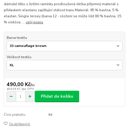
dámské tílko s širšími ramínky prodloužená délka příjemný materiál s
přídavkem elastanu zajišťující stálost tvaru Materiál: 95 % bavlna, 5 %
elastan, Single Jersey (barva 12 - složení se může lišit 80 % bavlna, 15
% viskóza, ...
celý popis
Barva textilu
Velikost textilu
490,00 Kč
/
ks
404,96 Kč
bez DPH
Přidat do košíku
Číslo produktu:
04
Do oblíbených