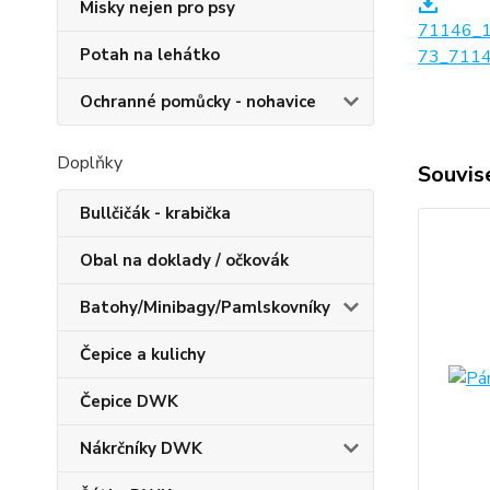
Misky nejen pro psy
71146_
Potah na lehátko
73_7114
Ochranné pomůcky - nohavice
Doplňky
Souvise
Bullčičák - krabička
Obal na doklady / očkovák
Batohy/Minibagy/Pamlskovníky
Čepice a kulichy
Čepice DWK
Nákrčníky DWK