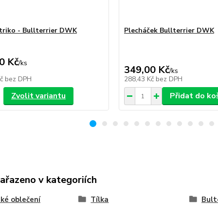
triko - Bullterrier DWK
Plecháček Bullterrier DWK
0 Kč
/
ks
349,00 Kč
/
ks
Kč
bez DPH
288,43 Kč
bez DPH
Zvolit variantu
Přidat do ko
zařazeno v kategoriích
ké oblečení
Tílka
Bult