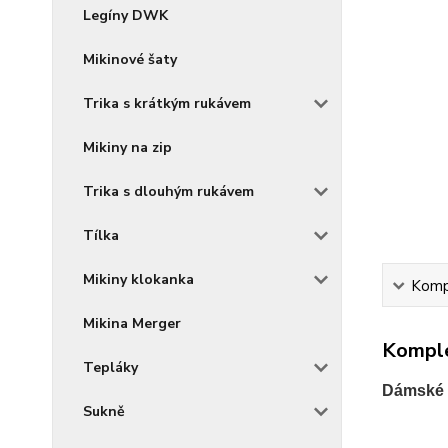
Legíny DWK
Mikinové šaty
Trika s krátkým rukávem
Mikiny na zip
Trika s dlouhým rukávem
Tílka
Mikiny klokanka
Kompl
Mikina Merger
Komple
Tepláky
Dámské t
Sukně