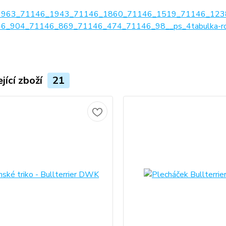
1963_71146_1943_71146_1860_71146_1519_71146_123
6_904_71146_869_71146_474_71146_98__ps_4tabulka-ro
jící zboží
21