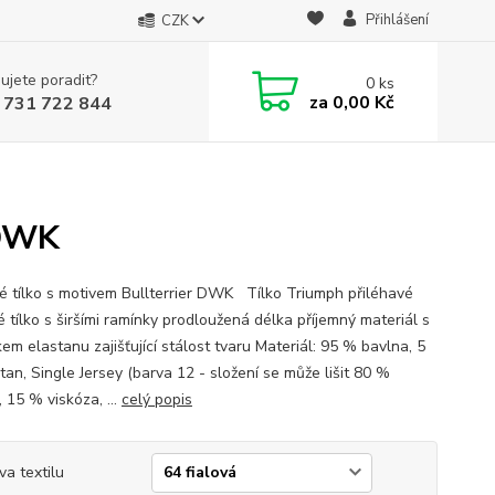
Přihlášení
CZK
ujete poradit?
0
ks
za
0,00 Kč
 731 722 844
 DWK
 tílko s motivem Bullterrier DWK Tílko Triumph přiléhavé
 tílko s širšími ramínky prodloužená délka příjemný materiál s
em elastanu zajišťující stálost tvaru Materiál: 95 % bavlna, 5
tan, Single Jersey (barva 12 - složení se může lišit 80 %
 15 % viskóza, ...
celý popis
va textilu