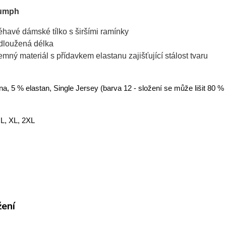
iumph
léhavé dámské tílko s širšími ramínky
dloužená délka
jemný materiál s přídavkem elastanu zajišťující stálost tvaru
a, 5 % elastan, Single Jersey (barva 12 - složení se může lišit 80 %
 L, XL, 2XL
žení