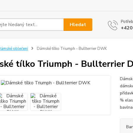
Potřeb
Hledat
+420
ámské oblečení
Dámské tílko Triumph - Bullterrier DWK
ké tílko Triumph - Bullterrier
Dámské
dámské
přídavk
% elas
bavlna,
Bar