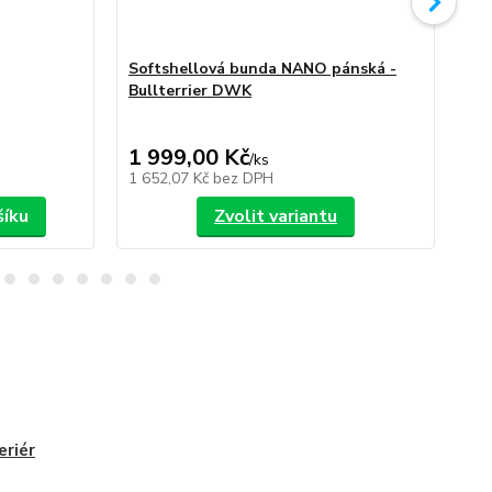
Softshellová bunda NANO pánská -
So
Bullterrier DWK
Bu
1 999,00 Kč
1 
/
ks
1 652,07 Kč
bez DPH
1 6
šíku
Zvolit variantu
eriér