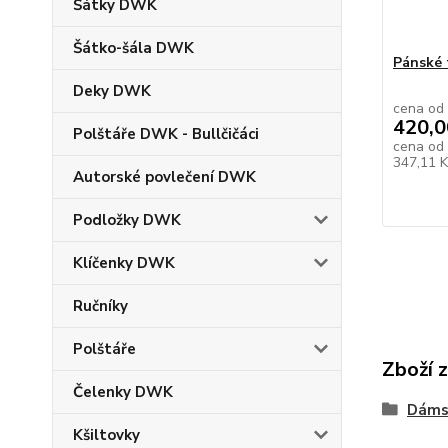
Šátky DWK
Šátko-šála DWK
Pánské 
Deky DWK
cena od
420,0
Polštáře DWK - Bullčičáci
cena od
347,11 
Autorské povlečení DWK
Podložky DWK
Klíčenky DWK
Ručníky
Polštáře
Zboží 
Čelenky DWK
Dáms
Kšiltovky