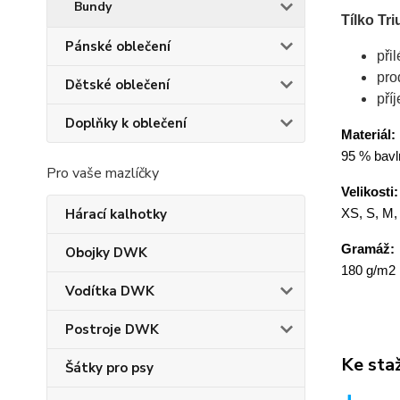
Bundy
Tílko Tr
Pánské oblečení
při
pro
Dětské oblečení
pří
Doplňky k oblečení
Materiál:
95 % bavln
Pro vaše mazlíčky
Velikosti:
Hárací kalhotky
XS, S, M,
Gramáž:
Obojky DWK
180 g/m2
Vodítka DWK
Postroje DWK
Ke sta
Šátky pro psy