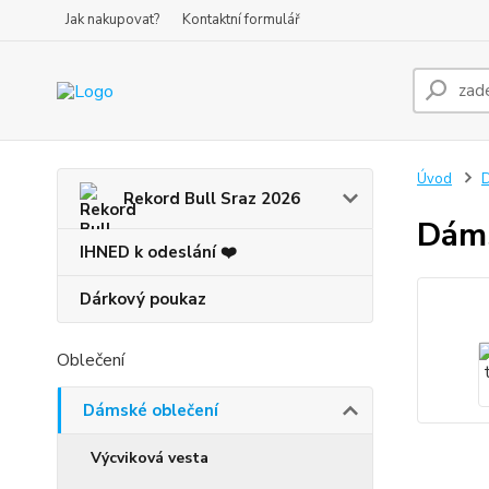
Jak nakupovat?
Kontaktní formulář
Úvod
D
Rekord Bull Sraz 2026
Dáms
IHNED k odeslání ❤️
Dárkový poukaz
Oblečení
Dámské oblečení
Výcviková vesta