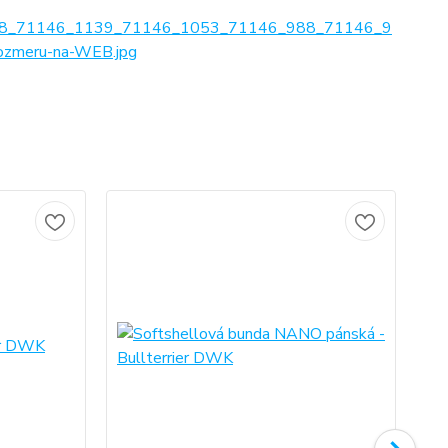
8_71146_1139_71146_1053_71146_988_71146_9
zmeru-na-WEB.jpg
No