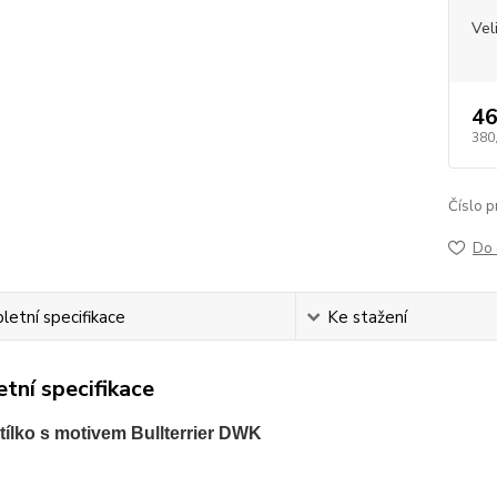
Vel
46
380
Číslo p
Do 
etní specifikace
Ke stažení
tní specifikace
ílko s motivem Bullterrier DWK