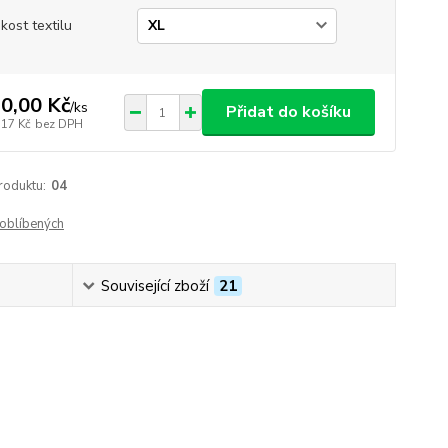
ikost textilu
0,00 Kč
/
ks
Přidat do košíku
,17 Kč
bez DPH
roduktu:
04
oblíbených
Související zboží
21