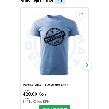
Související zboží
21
Pánské triko - Bullterrier DWK
Plecháček B
cena od
420,00 Kč
/
ks
349,00 K
cena od
347,11 Kč
bez DPH
288,43 Kč
be
Zvolit variantu