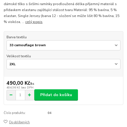
dámské tílko s širšími ramínky prodloužená délka příjemný materiál s
přídavkem elastanu zajišťující stálost tvaru Materiál: 95 % bavlna, 5 %
elastan, Single Jersey (barva 12 - složení se může lišit 80 % bavlna, 15
% viskóza, ...
celý popis
Barva textilu
Velikost textilu
490,00 Kč
/
ks
404,96 Kč
bez DPH
Přidat do košíku
Číslo produktu:
04
Do oblíbených