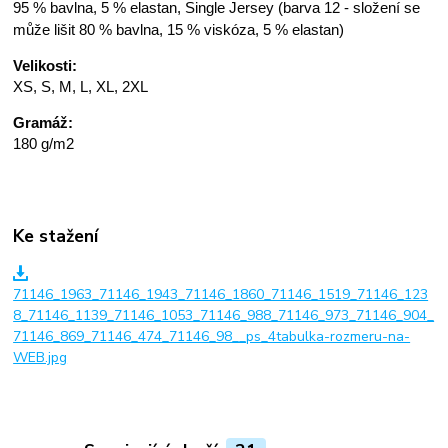
95 % bavlna, 5 % elastan, Single Jersey (barva 12 - složení se
může lišit 80 % bavlna, 15 % viskóza, 5 % elastan)
Velikosti:
XS, S, M, L, XL, 2XL
Gramáž:
180 g/m2
Ke stažení
71146_1963_71146_1943_71146_1860_71146_1519_71146_123
8_71146_1139_71146_1053_71146_988_71146_973_71146_904_
71146_869_71146_474_71146_98__ps_4tabulka-rozmeru-na-
WEB.jpg