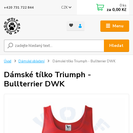
0
ks
CZK
+420 731 722 844
za
0,00 Kč
Menu
Hledat
Úvod
Dámské oblečení
Dámské tílko Triumph - Bullterrier DWK
Dámské tílko Triumph -
Bullterrier DWK