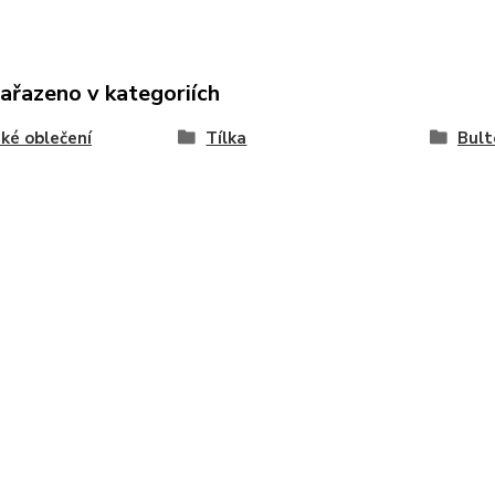
zařazeno v kategoriích
ké oblečení
Tílka
Bult