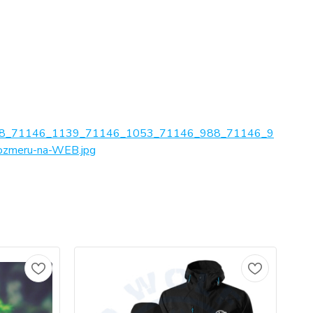
8_71146_1139_71146_1053_71146_988_71146_9
zmeru-na-WEB.jpg
No