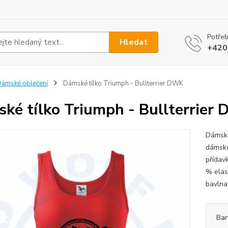
Potřeb
Hledat
+420
ámské oblečení
Dámské tílko Triumph - Bullterrier DWK
ké tílko Triumph - Bullterrier
Dámské
dámské
přídavk
% elas
bavlna,
Bar