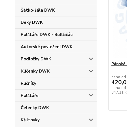
Šátko-šála DWK
Deky DWK
Polštáře DWK - Bullčičáci
Autorské povlečení DWK
Podložky DWK
Pánské 
Klíčenky DWK
cena od
420,0
Ručníky
cena od
347,11 
Polštáře
Čelenky DWK
Kšiltovky