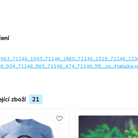
žení
1963_71146_1943_71146_1860_71146_1519_71146_123
6_904_71146_869_71146_474_71146_98__ps_4tabulka-ro
jící zboží
21