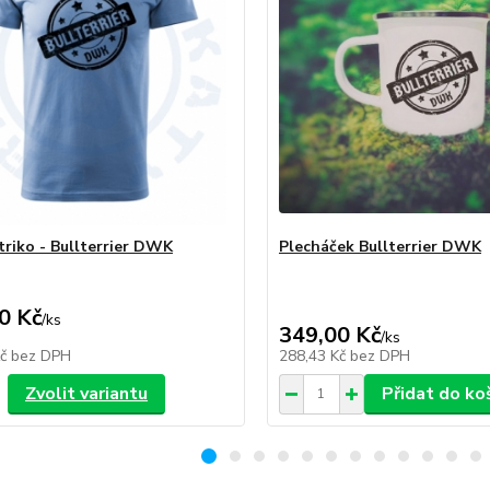
triko - Bullterrier DWK
Plecháček Bullterrier DWK
0 Kč
/
ks
349,00 Kč
/
ks
Kč
bez DPH
288,43 Kč
bez DPH
Zvolit variantu
Přidat do ko