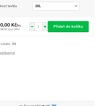
ikost textilu
0,00 Kč
/
ks
Přidat do košíku
,96 Kč
bez DPH
roduktu:
04
oblíbených