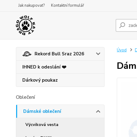
Jak nakupovat?
Kontaktní formulář
Úvod
D
Rekord Bull Sraz 2026
Dáms
IHNED k odeslání ❤️
Dárkový poukaz
Oblečení
Dámské oblečení
Výcviková vesta