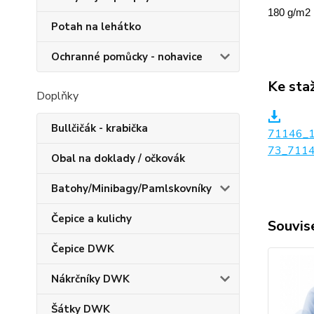
180 g/m2
Potah na lehátko
Ochranné pomůcky - nohavice
Ke sta
Doplňky
Bullčičák - krabička
71146_
73_7114
Obal na doklady / očkovák
Batohy/Minibagy/Pamlskovníky
Čepice a kulichy
Souvise
Čepice DWK
Nákrčníky DWK
Šátky DWK