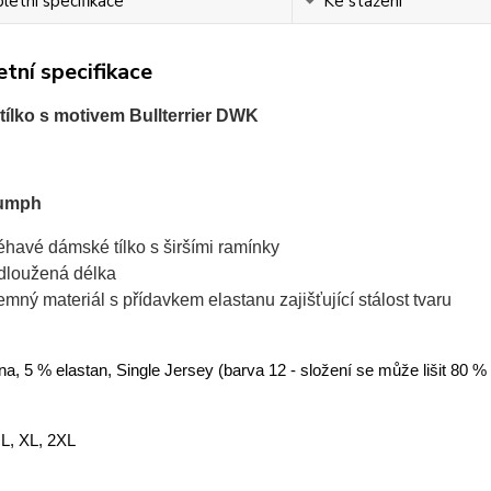
etní specifikace
Ke stažení
tní specifikace
ílko s motivem Bullterrier DWK
iumph
léhavé dámské tílko s širšími ramínky
dloužená délka
jemný materiál s přídavkem elastanu zajišťující stálost tvaru
a, 5 % elastan, Single Jersey (barva 12 - složení se může lišit 80 %
 L, XL, 2XL