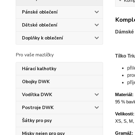
Kompl
Pánské oblečení
Komple
Dětské oblečení
Dámské t
Doplňky k oblečení
Pro vaše mazlíčky
Tílko Tr
při
Hárací kalhotky
pro
Obojky DWK
pří
Vodítka DWK
Materiál:
95 % bavln
Postroje DWK
Velikosti:
Šátky pro psy
XS, S, M,
Gramáž:
Misky nejen pro psy