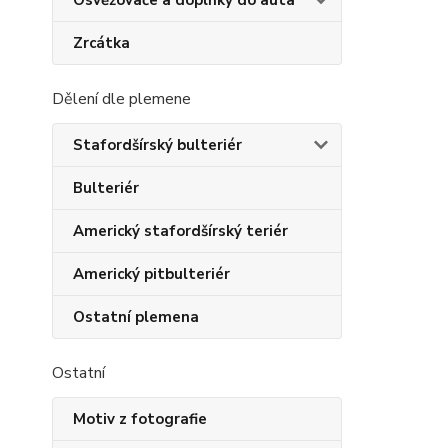
Osvěžovače a doplňky do auta
Zrcátka
Dělení dle plemene
Stafordšírský bulteriér
Bulteriér
Americký stafordšírský teriér
Americký pitbulteriér
Ostatní plemena
Ostatní
Motiv z fotografie