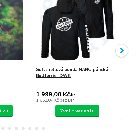
Softshellová bunda NANO pánská -
So
Bullterrier DWK
Bu
1 999,00 Kč
1 
/
ks
1 652,07 Kč
bez DPH
1 6
šíku
Zvolit variantu