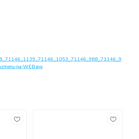
8_71146_1139_71146_1053_71146_988_71146_9
zmeru-na-WEB.jpg
No