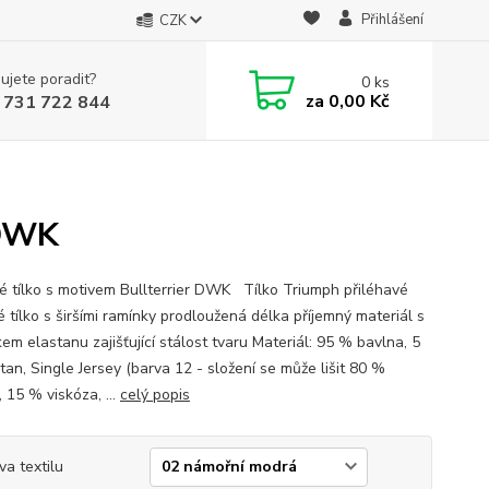
Přihlášení
CZK
ujete poradit?
0
ks
za
0,00 Kč
 731 722 844
 DWK
 tílko s motivem Bullterrier DWK Tílko Triumph přiléhavé
 tílko s širšími ramínky prodloužená délka příjemný materiál s
em elastanu zajišťující stálost tvaru Materiál: 95 % bavlna, 5
tan, Single Jersey (barva 12 - složení se může lišit 80 %
 15 % viskóza, ...
celý popis
va textilu