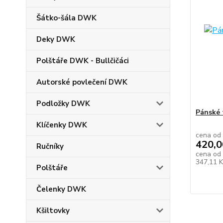
Šátko-šála DWK
Deky DWK
Polštáře DWK - Bullčičáci
Autorské povlečení DWK
Podložky DWK
Pánské 
Klíčenky DWK
cena od
420,0
Ručníky
cena od
347,11 
Polštáře
Čelenky DWK
Kšiltovky