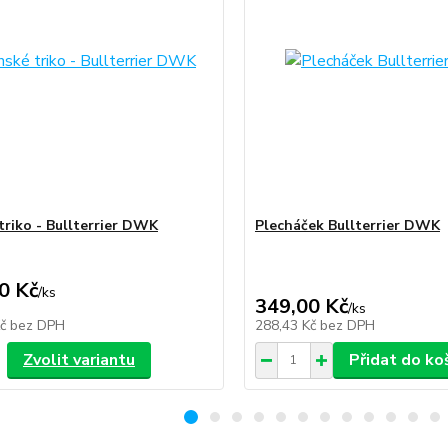
triko - Bullterrier DWK
Plecháček Bullterrier DWK
0 Kč
/
ks
349,00 Kč
/
ks
Kč
bez DPH
288,43 Kč
bez DPH
Zvolit variantu
Přidat do ko