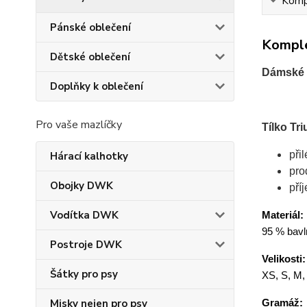
Kompl
Pánské oblečení
Komple
Dětské oblečení
Dámské t
Doplňky k oblečení
Pro vaše mazlíčky
Tílko Tr
při
Hárací kalhotky
pro
Obojky DWK
pří
Vodítka DWK
Materiál:
95 % bavln
Postroje DWK
Velikosti:
Šátky pro psy
XS, S, M,
Gramáž:
Misky nejen pro psy