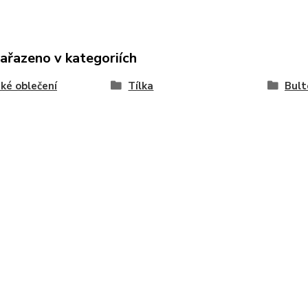
zařazeno v kategoriích
ké oblečení
Tílka
Bult