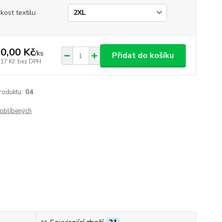
ikost textilu
0,00 Kč
/
ks
Přidat do košíku
,17 Kč
bez DPH
roduktu:
04
oblíbených