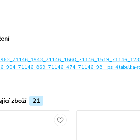
žení
1963_71146_1943_71146_1860_71146_1519_71146_123
6_904_71146_869_71146_474_71146_98__ps_4tabulka-ro
jící zboží
21