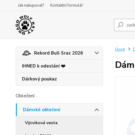
Jak nakupovat?
Kontaktní formulář
Úvod
D
Rekord Bull Sraz 2026
Dáms
IHNED k odeslání ❤️
Dárkový poukaz
Oblečení
Dámské oblečení
Výcviková vesta