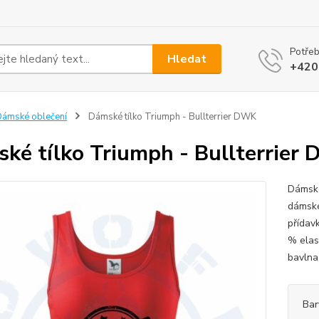
Potřeb
Hledat
+420
ámské oblečení
Dámské tílko Triumph - Bullterrier DWK
ké tílko Triumph - Bullterrier
Dámské
dámské
přídavk
% elas
bavlna,
Bar