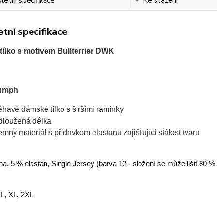
etní specifikace
Ke stažení
tní specifikace
ílko s motivem Bullterrier DWK
iumph
léhavé dámské tílko s širšími ramínky
dloužená délka
jemný materiál s přídavkem elastanu zajišťující stálost tvaru
a, 5 % elastan, Single Jersey (barva 12 - složení se může lišit 80 %
 L, XL, 2XL