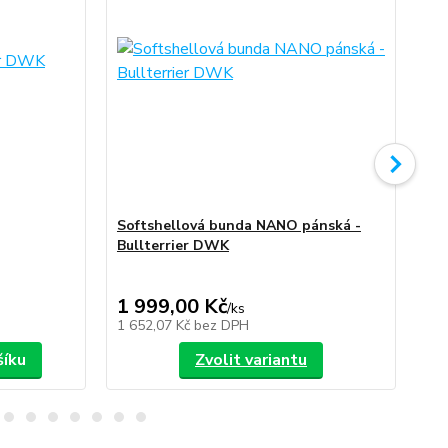
Softshellová bunda NANO pánská -
So
Bullterrier DWK
Bu
1 999,00 Kč
1 
/
ks
1 652,07 Kč
bez DPH
1 6
šíku
Zvolit variantu