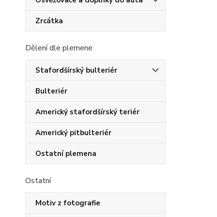
Osvěžovače a doplňky do auta
Zrcátka
Dělení dle plemene
Stafordšírský bulteriér
Bulteriér
Americký stafordšírský teriér
Americký pitbulteriér
Ostatní plemena
Ostatní
Motiv z fotografie