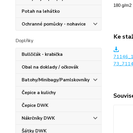
180 g/m2
Potah na lehátko
Ochranné pomůcky - nohavice
Ke sta
Doplňky
Bullčičák - krabička
71146_
73_7114
Obal na doklady / očkovák
Batohy/Minibagy/Pamlskovníky
Čepice a kulichy
Souvise
Čepice DWK
Nákrčníky DWK
Šátky DWK