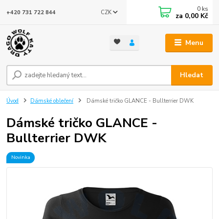
0
ks
CZK
+420 731 722 844
za
0,00 Kč
Menu
Hledat
Úvod
Dámské oblečení
Dámské tričko GLANCE - Bullterrier DWK
Dámské tričko GLANCE -
Bullterrier DWK
Novinka