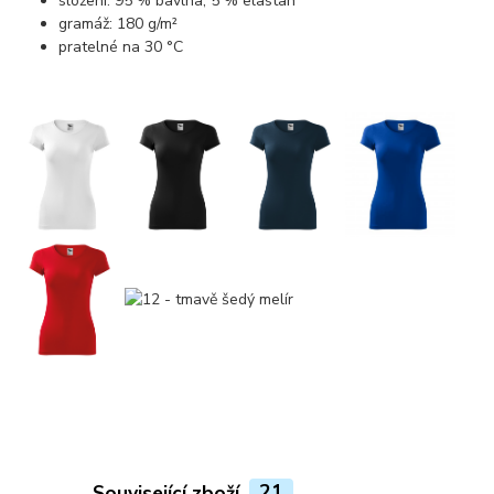
složení: 95 % bavlna, 5 % elastan
gramáž: 180 g/m²
pratelné na 30 °C
Související zboží
21