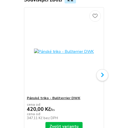
Pánské triko - Bullterrier DWK
Plecháček B
cena od
420,00 Kč
/
ks
349,00 K
cena od
347,11 Kč
bez DPH
288,43 Kč
be
Zvolit variantu