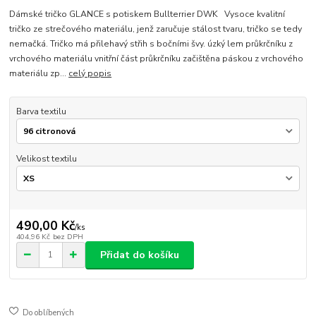
Dámské tričko GLANCE s potiskem Bullterrier DWK Vysoce kvalitní
tričko ze strečového materiálu, jenž zaručuje stálost tvaru, tričko se tedy
nemačká. Tričko má přilehavý střih s bočními švy. úzký lem průkrčníku z
vrchového materiálu vnitřní část průkrčníku začištěna páskou z vrchového
materiálu zp...
celý popis
Barva textilu
Velikost textilu
490,00 Kč
/
ks
404,96 Kč
bez DPH
Přidat do košíku
Do oblíbených