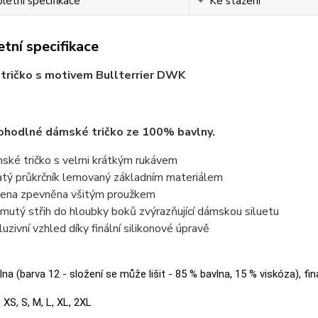
etní specifikace
Ke stažení
tní specifikace
tričko s motivem Bullterrier DWK
ohodlné dámské tričko ze 100% bavlny.
ské tričko s velmi krátkým rukávem
atý průkrčník lemovaný základním materiálem
ena zpevněna všitým proužkem
jmutý střih do hloubky boků zvýrazňující dámskou siluetu
luzivní vzhled díky finální silikonové úpravě
na (barva 12 - složení se může lišit - 85 % bavlna, 15 % viskóza), fin
:
XS, S, M, L, XL, 2XL