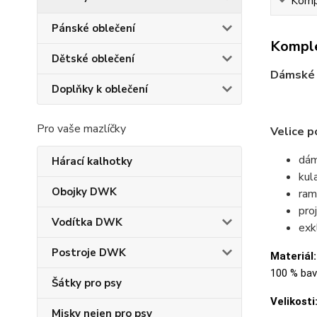
Kompl
Pánské oblečení
Komple
Dětské oblečení
Dámské 
Doplňky k oblečení
Pro vaše mazlíčky
Velice p
dám
Hárací kalhotky
kul
Obojky DWK
ram
pro
Vodítka DWK
exk
Postroje DWK
Materiál:
100 % bavl
Šátky pro psy
Velikosti
Misky nejen pro psy