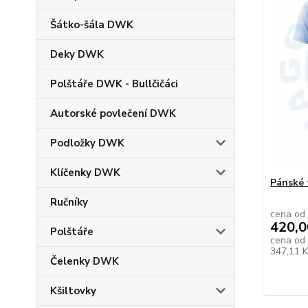
Šátko-šála DWK
Deky DWK
Polštáře DWK - Bullčičáci
Autorské povlečení DWK
Podložky DWK
Klíčenky DWK
Pánské 
Ručníky
cena od
420,0
Polštáře
cena od
347,11 
Čelenky DWK
Kšiltovky