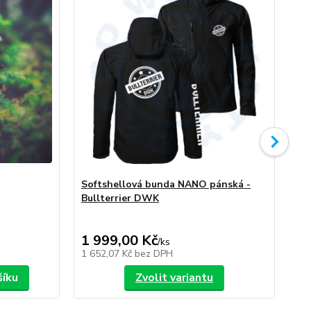
Softshellová bunda NANO pánská -
So
Bullterrier DWK
Bu
1 999,00 Kč
1 
/
ks
1 652,07 Kč
bez DPH
1 6
šíku
Zvolit variantu