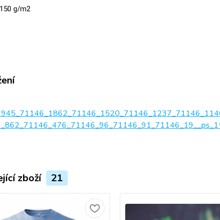
150 g/m2
žení
1945_71146_1862_71146_1520_71146_1237_71146_114
_862_71146_476_71146_96_71146_91_71146_19__ps_1tab
jící zboží
21