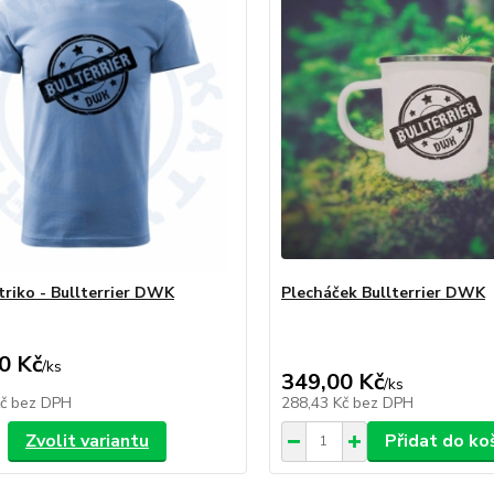
triko - Bullterrier DWK
Plecháček Bullterrier DWK
0 Kč
/
ks
349,00 Kč
/
ks
Kč
bez DPH
288,43 Kč
bez DPH
Zvolit variantu
Přidat do ko