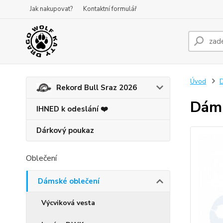
Jak nakupovat?
Kontaktní formulář
Úvod
D
Rekord Bull Sraz 2026
Dáms
IHNED k odeslání ❤️
Dárkový poukaz
Oblečení
Dámské oblečení
Výcviková vesta