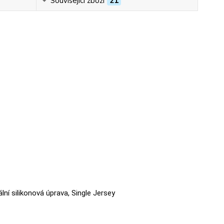
Související zboží
21
ální silikonová úprava, Single Jersey