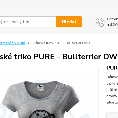
Potřeb
Hledat
+420
ámské oblečení
Dámské triko PURE - Bullterrier DWK
ké triko PURE - Bullterrier D
PUR
Dámské
tričko
průkrč
proužk
siluetu