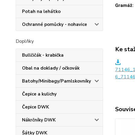
Gramáž:
Potah na lehátko
Ochranné pomůcky - nohavice
Doplňky
Ke sta
Bullčičák - krabička
Obal na doklady / očkovák
71146_
6_71146
Batohy/Minibagy/Pamlskovníky
Čepice a kulichy
Čepice DWK
Souvise
Nákrčníky DWK
Šátky DWK