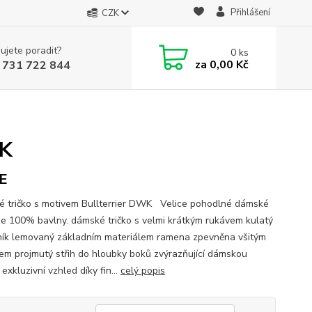
Přihlášení
CZK
ujete poradit?
0
ks
za
0,00 Kč
 731 722 844
WK
E
 tričko s motivem Bullterrier DWK Velice pohodlné dámské
 ze 100% bavlny. dámské tričko s velmi krátkým rukávem kulatý
ník lemovaný základním materiálem ramena zpevněna všitým
em projmutý střih do hloubky boků zvýrazňující dámskou
 exkluzivní vzhled díky fin...
celý popis