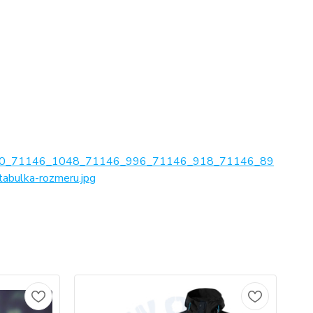
0_71146_1048_71146_996_71146_918_71146_89
ulka-rozmeru.jpg
No