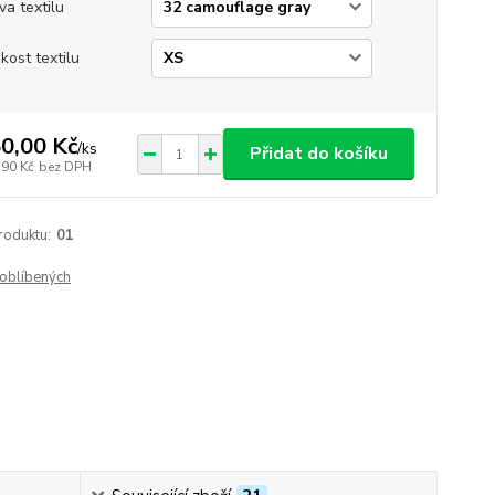
va textilu
ikost textilu
0,00 Kč
/
ks
Přidat do košíku
,90 Kč
bez DPH
roduktu:
01
oblíbených