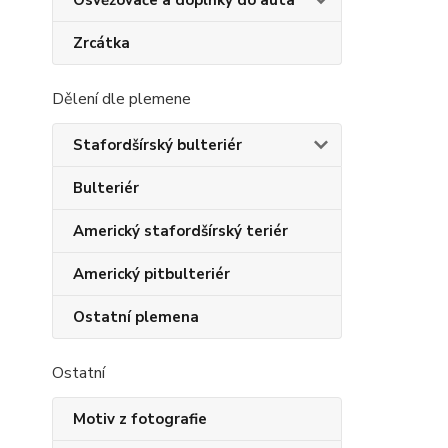
Osvěžovače a doplňky do auta
Zrcátka
Dělení dle plemene
Stafordšírský bulteriér
Bulteriér
Americký stafordšírský teriér
Americký pitbulteriér
Ostatní plemena
Ostatní
Motiv z fotografie