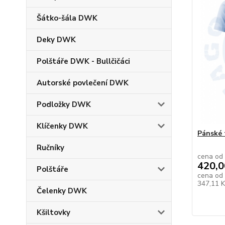
Šátko-šála DWK
Deky DWK
Polštáře DWK - Bullčičáci
Autorské povlečení DWK
Podložky DWK
Klíčenky DWK
Pánské 
Ručníky
cena od
420,0
Polštáře
cena od
347,11 
Čelenky DWK
Kšiltovky