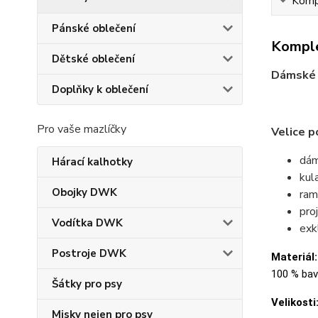
Kompl
Pánské oblečení
Komple
Dětské oblečení
Dámské 
Doplňky k oblečení
Pro vaše mazlíčky
Velice p
dám
Hárací kalhotky
kul
Obojky DWK
ram
pro
Vodítka DWK
exk
Postroje DWK
Materiál:
100 % bavl
Šátky pro psy
Velikosti
Misky nejen pro psy