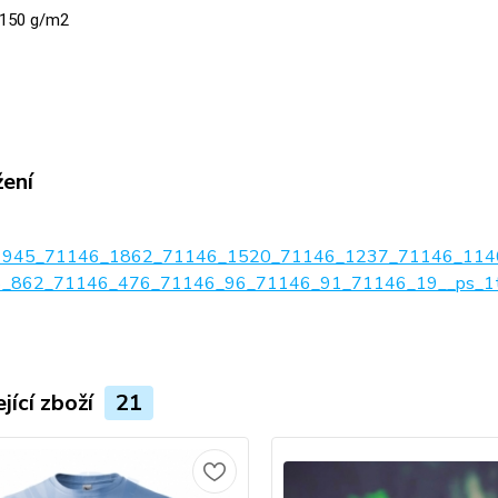
150 g/m2
žení
1945_71146_1862_71146_1520_71146_1237_71146_114
_862_71146_476_71146_96_71146_91_71146_19__ps_1tab
jící zboží
21