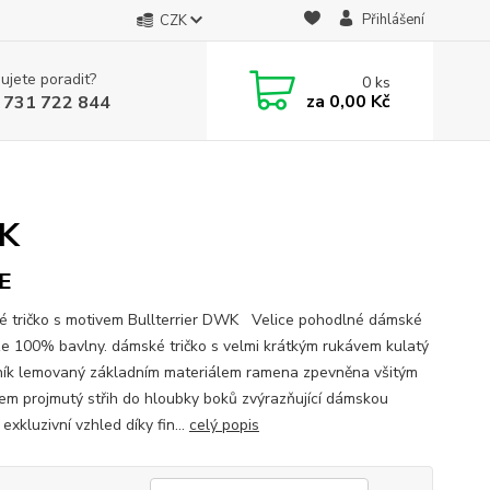
Přihlášení
CZK
ujete poradit?
0
ks
za
0,00 Kč
 731 722 844
WK
E
 tričko s motivem Bullterrier DWK Velice pohodlné dámské
 ze 100% bavlny. dámské tričko s velmi krátkým rukávem kulatý
ník lemovaný základním materiálem ramena zpevněna všitým
em projmutý střih do hloubky boků zvýrazňující dámskou
 exkluzivní vzhled díky fin...
celý popis