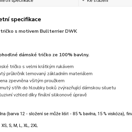
etní specifikace
Ke stažení
tní specifikace
tričko s motivem Bullterrier DWK
ohodlné dámské tričko ze 100% bavlny.
ské tričko s velmi krátkým rukávem
atý průkrčník lemovaný základním materiálem
ena zpevněna všitým proužkem
jmutý střih do hloubky boků zvýrazňující dámskou siluetu
luzivní vzhled díky finální silikonové úpravě
na (barva 12 - složení se může lišit - 85 % bavlna, 15 % viskóza), fin
:
XS, S, M, L, XL, 2XL