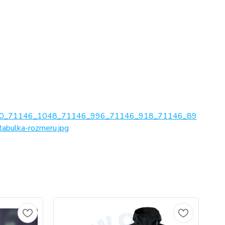
0_71146_1048_71146_996_71146_918_71146_89
ulka-rozmeru.jpg
No