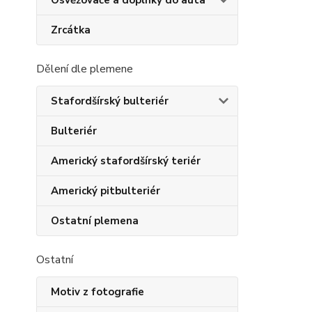
Osvěžovače a doplňky do auta
Zrcátka
Dělení dle plemene
Stafordšírský bulteriér
Bulteriér
Americký stafordšírský teriér
Americký pitbulteriér
Ostatní plemena
Ostatní
Motiv z fotografie