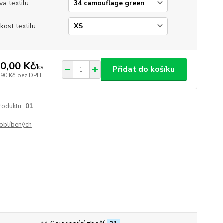
va textilu
ikost textilu
0,00 Kč
/
ks
Přidat do košíku
,90 Kč
bez DPH
roduktu:
01
oblíbených