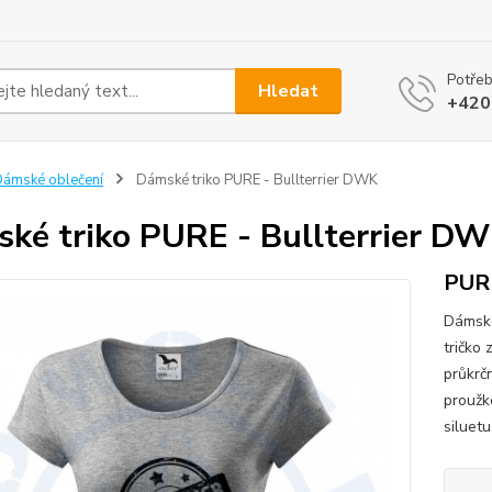
Potřeb
Hledat
+420
ámské oblečení
Dámské triko PURE - Bullterrier DWK
ké triko PURE - Bullterrier D
PUR
Dámské
tričko
průkrč
proužk
siluetu