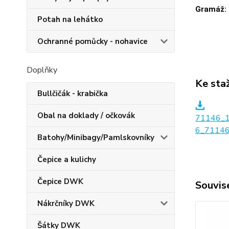
Gramáž:
Potah na lehátko
Ochranné pomůcky - nohavice
Doplňky
Ke sta
Bullčičák - krabička
Obal na doklady / očkovák
71146_
6_71146
Batohy/Minibagy/Pamlskovníky
Čepice a kulichy
Čepice DWK
Souvise
Nákrčníky DWK
Šátky DWK