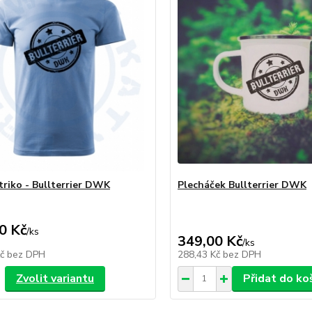
triko - Bullterrier DWK
Plecháček Bullterrier DWK
0 Kč
/
ks
349,00 Kč
/
ks
Kč
bez DPH
288,43 Kč
bez DPH
Zvolit variantu
Přidat do ko