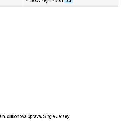
Související zboží
21
ální silikonová úprava, Single Jersey