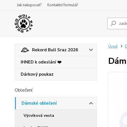
Jak nakupovat?
Kontaktní formulář
Úvod
D
Rekord Bull Sraz 2026
Dáms
IHNED k odeslání ❤️
Dárkový poukaz
Oblečení
Dámské oblečení
Výcviková vesta