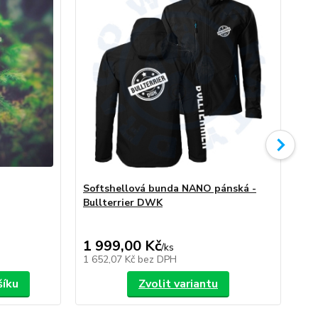
Softshellová bunda NANO pánská -
So
Bullterrier DWK
Bu
1 999,00 Kč
1 
/
ks
1 652,07 Kč
bez DPH
1 6
šíku
Zvolit variantu