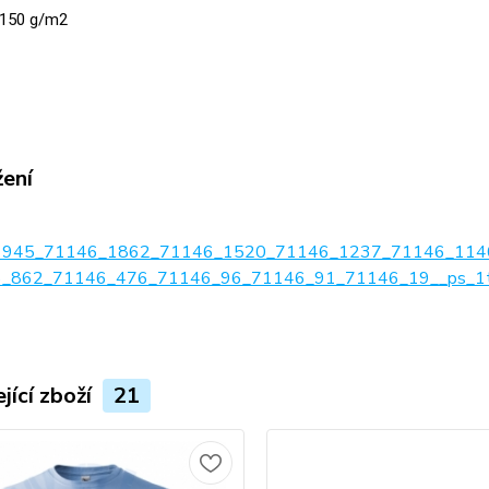
150 g/m2
žení
1945_71146_1862_71146_1520_71146_1237_71146_114
_862_71146_476_71146_96_71146_91_71146_19__ps_1tab
jící zboží
21