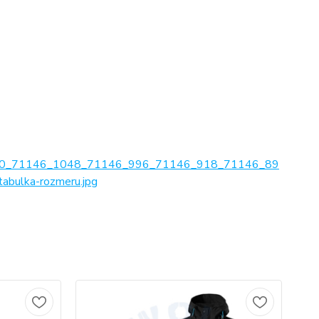
0_71146_1048_71146_996_71146_918_71146_89
ulka-rozmeru.jpg
No