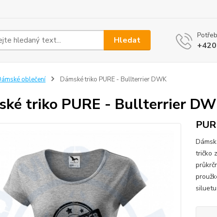
Potřeb
Hledat
+420
ámské oblečení
Dámské triko PURE - Bullterrier DWK
ké triko PURE - Bullterrier D
PUR
Dámské
tričko
průkrč
proužk
siluetu