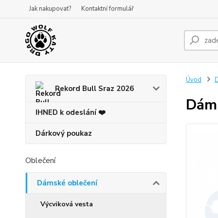
Jak nakupovat?
Kontaktní formulář
Úvod
D
Rekord Bull Sraz 2026
Dáms
IHNED k odeslání ❤️
Dárkový poukaz
Oblečení
Dámské oblečení
Výcviková vesta