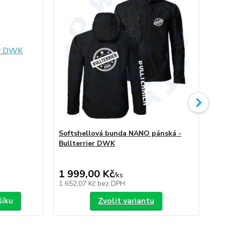
Softshellová bunda NANO pánská -
So
Bullterrier DWK
Bu
1 999,00 Kč
1 
/
ks
1 652,07 Kč
bez DPH
1 6
šíku
Zvolit variantu