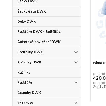
Šátky DWK
Šátko-šála DWK
Deky DWK
Polštáře DWK - Bullčičáci
Autorské povlečení DWK
Podložky DWK
Klíčenky DWK
Pánské 
Ručníky
cena od
420,0
Polštáře
cena od
347,11 
Čelenky DWK
Kšiltovky