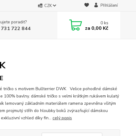
Přihlášení
CZK
ujete poradit?
0
ks
za
0,00 Kč
 731 722 844
WK
E
 tričko s motivem Bullterrier DWK Velice pohodlné dámské
 ze 100% bavlny. dámské tričko s velmi krátkým rukávem kulatý
ník lemovaný základním materiálem ramena zpevněna všitým
em projmutý střih do hloubky boků zvýrazňující dámskou
 exkluzivní vzhled díky fin...
celý popis