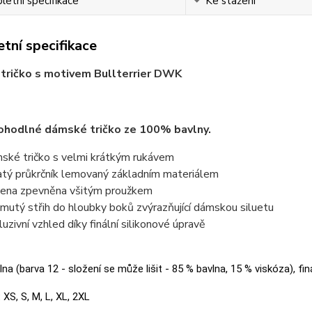
etní specifikace
Ke stažení
tní specifikace
tričko s motivem Bullterrier DWK
ohodlné dámské tričko ze 100% bavlny.
ské tričko s velmi krátkým rukávem
atý průkrčník lemovaný základním materiálem
ena zpevněna všitým proužkem
jmutý střih do hloubky boků zvýrazňující dámskou siluetu
luzivní vzhled díky finální silikonové úpravě
na (barva 12 - složení se může lišit - 85 % bavlna, 15 % viskóza), fin
:
XS, S, M, L, XL, 2XL