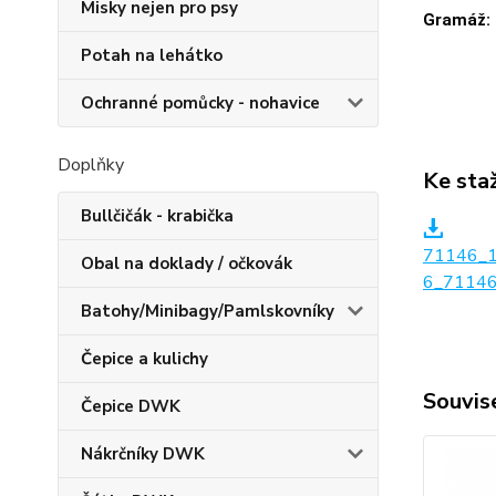
Misky nejen pro psy
Gramáž:
Potah na lehátko
Ochranné pomůcky - nohavice
Doplňky
Ke sta
Bullčičák - krabička
71146_
Obal na doklady / očkovák
6_71146
Batohy/Minibagy/Pamlskovníky
Čepice a kulichy
Souvise
Čepice DWK
Nákrčníky DWK