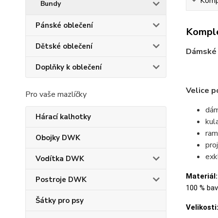
Kompl
Bundy
Pánské oblečení
Komple
Dětské oblečení
Dámské 
Doplňky k oblečení
Velice p
Pro vaše mazlíčky
dám
Hárací kalhotky
kul
ram
Obojky DWK
pro
exk
Vodítka DWK
Materiál:
Postroje DWK
100 % bavl
Šátky pro psy
Velikosti