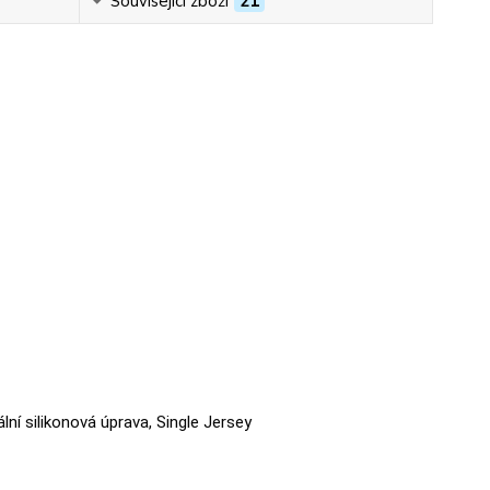
Související zboží
21
ální silikonová úprava, Single Jersey