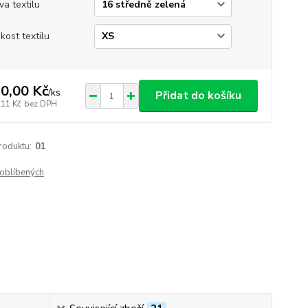
va textilu
ikost textilu
0,00 Kč
/
ks
Přidat do košíku
,11 Kč
bez DPH
roduktu:
01
oblíbených