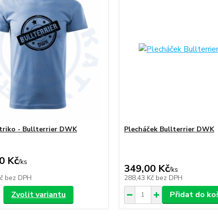
triko - Bullterrier DWK
Plecháček Bullterrier DWK
0 Kč
/
ks
349,00 Kč
/
ks
Kč
bez DPH
288,43 Kč
bez DPH
Zvolit variantu
Přidat do ko