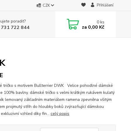
Přihlášení
CZK
ujete poradit?
0
ks
za
0,00 Kč
 731 722 844
WK
E
 tričko s motivem Bullterrier DWK Velice pohodlné dámské
 ze 100% bavlny. dámské tričko s velmi krátkým rukávem kulatý
ník lemovaný základním materiálem ramena zpevněna všitým
em projmutý střih do hloubky boků zvýrazňující dámskou
 exkluzivní vzhled díky fin...
celý popis