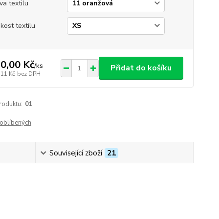
va textilu
ikost textilu
0,00 Kč
/
ks
Přidat do košíku
,11 Kč
bez DPH
roduktu:
01
oblíbených
Související zboží
21