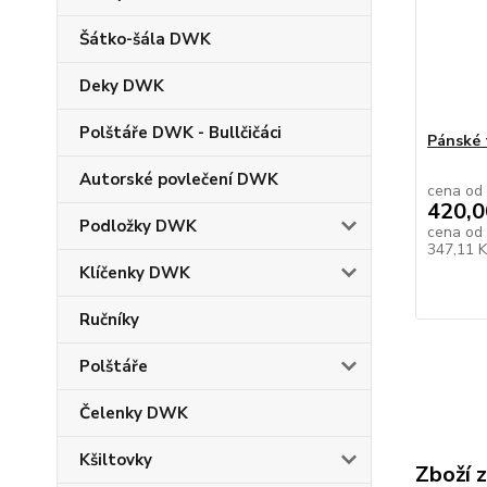
Šátko-šála DWK
Deky DWK
Polštáře DWK - Bullčičáci
Pánské 
Autorské povlečení DWK
cena od
420,0
Podložky DWK
cena od
347,11 
Klíčenky DWK
Ručníky
Polštáře
Čelenky DWK
Kšiltovky
Zboží 