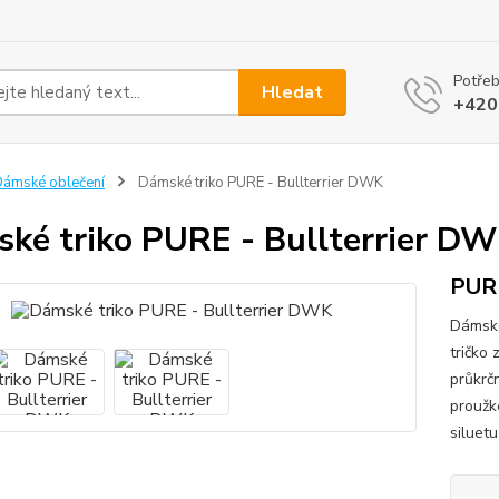
Potřeb
Hledat
+420
ámské oblečení
Dámské triko PURE - Bullterrier DWK
ké triko PURE - Bullterrier D
PUR
Dámské
tričko
průkrč
proužk
siluetu