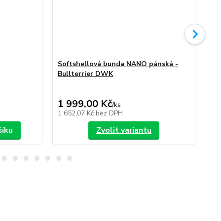
Softshellová bunda NANO pánská -
So
Bullterrier DWK
Bu
1 999,00 Kč
1 
/
ks
1 652,07 Kč
bez DPH
1 6
šíku
Zvolit variantu