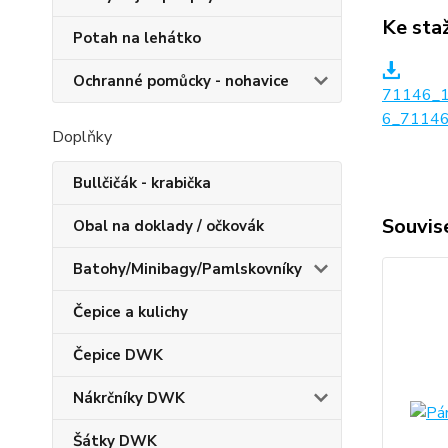
Ke sta
Potah na lehátko
Ochranné pomůcky - nohavice
71146_
6_71146
Doplňky
Bullčičák - krabička
Souvise
Obal na doklady / očkovák
Batohy/Minibagy/Pamlskovníky
Čepice a kulichy
Čepice DWK
Nákrčníky DWK
Šátky DWK