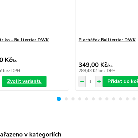
triko - Bullterrier DWK
Plecháček Bullterrier DWK
0 Kč
/
ks
349,00 Kč
/
ks
Kč
bez DPH
288,43 Kč
bez DPH
Zvolit variantu
Přidat do ko
zařazeno v kategoriích