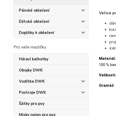
Pánské oblečení
Velice p
Dětské oblečení
dám
kul
Doplňky k oblečení
ram
pro
Pro vaše mazlíčky
exk
Materiál:
Hárací kalhotky
100 % bavl
Obojky DWK
Velikosti
Vodítka DWK
Gramáž:
Postroje DWK
Šátky pro psy
Misky nejen pro psy