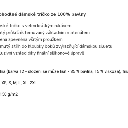
ohodlné dámské tričko ze 100% bavlny.
ské tričko s velmi krátkým rukávem
atý průkrčník lemovaný základním materiálem
ena zpevněna všitým proužkem
jmutý střih do hloubky boků zvýrazňující dámskou siluetu
luzivní vzhled díky finální silikonové úpravě
na (barva 12 - složení se může lišit - 85 % bavlna, 15 % viskóza), fin
:
XS, S, M, L, XL, 2XL
150 g/m2