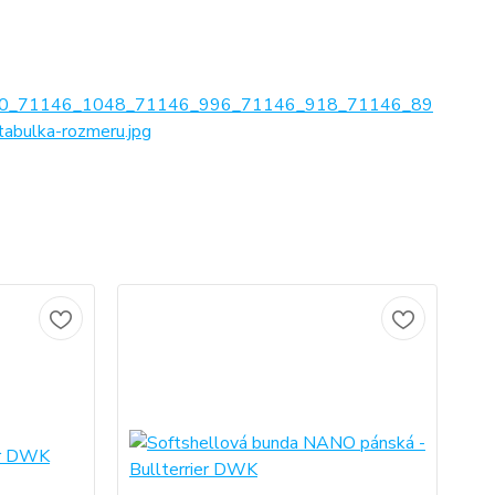
0_71146_1048_71146_996_71146_918_71146_89
ulka-rozmeru.jpg
No