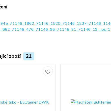
žení
1945_71146_1862_71146_1520_71146_1237_71146_114
_862_71146_476_71146_96_71146_91_71146_19__ps_1tab
jící zboží
21