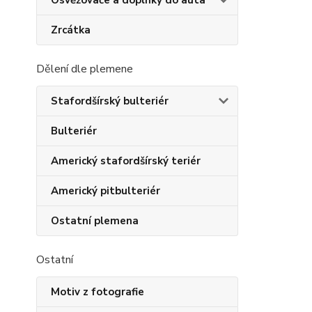
Osvěžovače a doplňky do auta
Zrcátka
Dělení dle plemene
Stafordšírský bulteriér
Bulteriér
Americký stafordšírský teriér
Americký pitbulteriér
Ostatní plemena
Ostatní
Motiv z fotografie