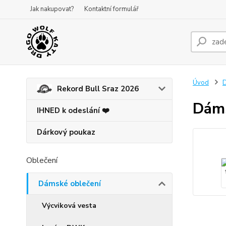
Jak nakupovat?
Kontaktní formulář
Úvod
D
Rekord Bull Sraz 2026
Dáms
IHNED k odeslání ❤️
Dárkový poukaz
Oblečení
Dámské oblečení
Výcviková vesta