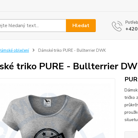
Potřeb
Hledat
+420
ámské oblečení
Dámské triko PURE - Bullterrier DWK
ké triko PURE - Bullterrier D
PUR
Dámské
tričko
průkrč
proužk
siluetu