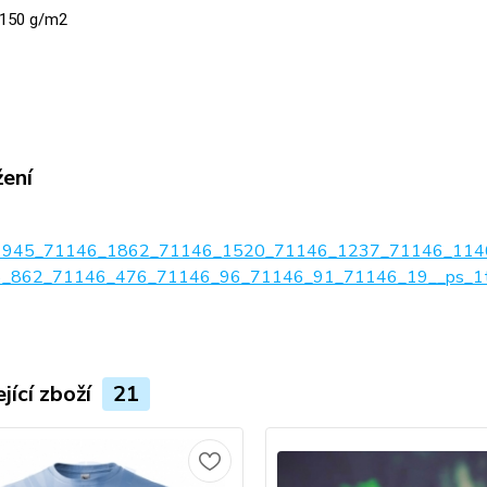
150 g/m2
žení
1945_71146_1862_71146_1520_71146_1237_71146_114
_862_71146_476_71146_96_71146_91_71146_19__ps_1tab
jící zboží
21