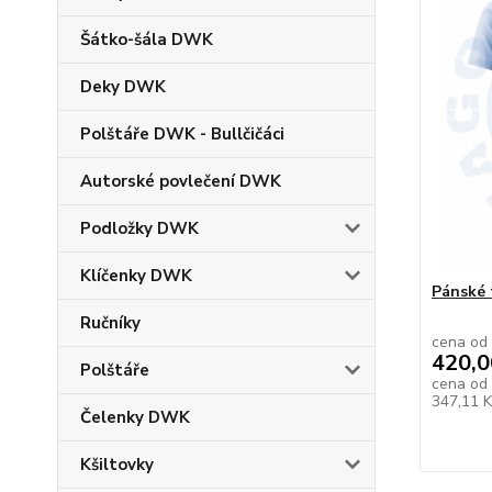
Šátko-šála DWK
Deky DWK
Polštáře DWK - Bullčičáci
Autorské povlečení DWK
Podložky DWK
Klíčenky DWK
Pánské 
Ručníky
cena od
420,0
Polštáře
cena od
347,11 
Čelenky DWK
Kšiltovky