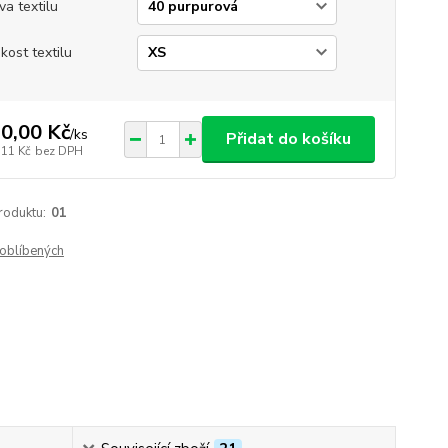
va textilu
ikost textilu
0,00 Kč
/
ks
Přidat do košíku
,11 Kč
bez DPH
roduktu:
01
oblíbených