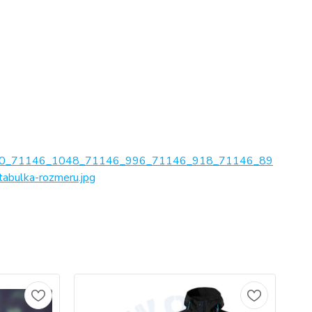
0_71146_1048_71146_996_71146_918_71146_89
ulka-rozmeru.jpg
No