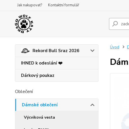
Jak nakupovat?
Kontaktní formulář
Úvod
D
Rekord Bull Sraz 2026
Dáms
IHNED k odeslání ❤️
Dárkový poukaz
Oblečení
Dámské oblečení
Výcviková vesta