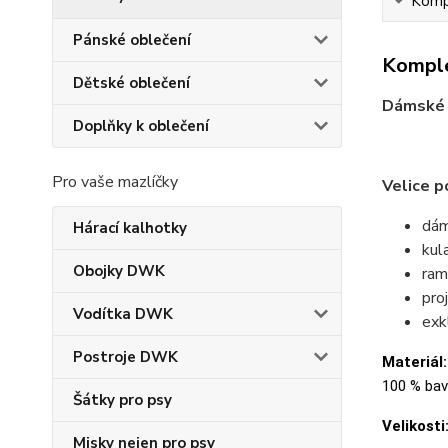
Kompl
Pánské oblečení
Komple
Dětské oblečení
Dámské 
Doplňky k oblečení
Pro vaše mazlíčky
Velice p
dám
Hárací kalhotky
kul
Obojky DWK
ram
pro
Vodítka DWK
exk
Postroje DWK
Materiál:
100 % bavl
Šátky pro psy
Velikosti
Misky nejen pro psy