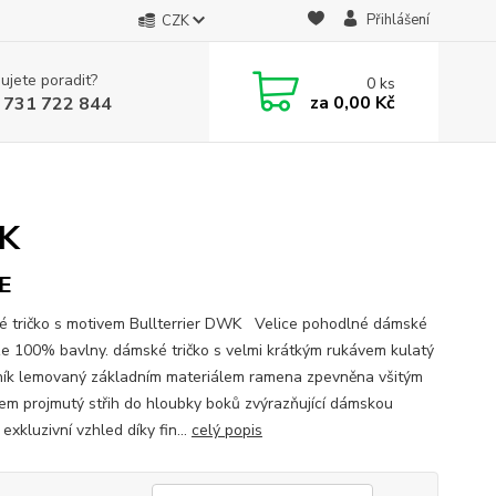
Přihlášení
CZK
ujete poradit?
0
ks
za
0,00 Kč
 731 722 844
WK
E
 tričko s motivem Bullterrier DWK Velice pohodlné dámské
 ze 100% bavlny. dámské tričko s velmi krátkým rukávem kulatý
ník lemovaný základním materiálem ramena zpevněna všitým
em projmutý střih do hloubky boků zvýrazňující dámskou
 exkluzivní vzhled díky fin...
celý popis