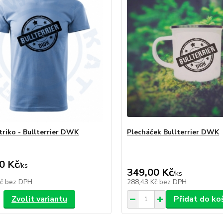
triko - Bullterrier DWK
Plecháček Bullterrier DWK
0 Kč
/
ks
349,00 Kč
/
ks
Kč
bez DPH
288,43 Kč
bez DPH
Zvolit variantu
Přidat do ko