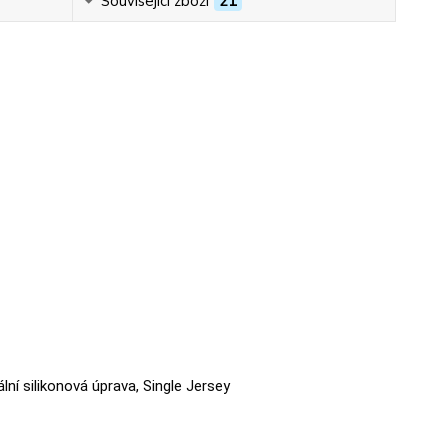
Související zboží
21
ální silikonová úprava, Single Jersey