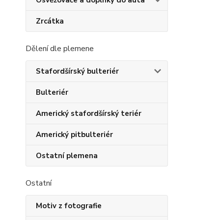
Osvěžovače a doplňky do auta
Zrcátka
Dělení dle plemene
Stafordšírský bulteriér
Bulteriér
Americký stafordšírský teriér
Americký pitbulteriér
Ostatní plemena
Ostatní
Motiv z fotografie