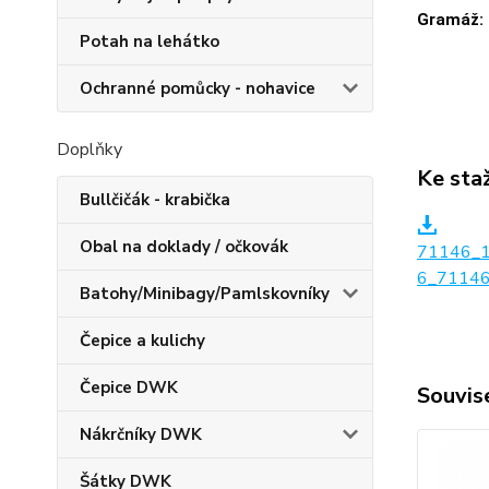
Gramáž:
Potah na lehátko
Ochranné pomůcky - nohavice
Doplňky
Ke sta
Bullčičák - krabička
Obal na doklady / očkovák
71146_
6_71146
Batohy/Minibagy/Pamlskovníky
Čepice a kulichy
Čepice DWK
Souvise
Nákrčníky DWK
Šátky DWK