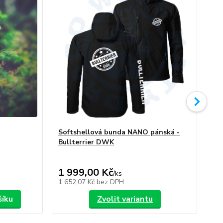
Softshellová bunda NANO pánská -
So
Bullterrier DWK
Bu
1 999,00 Kč
1 
/
ks
1 652,07 Kč
bez DPH
1 6
šíku
Zvolit variantu