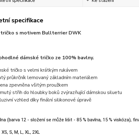
etní specifikace
Ke stažení
tní specifikace
tričko s motivem Bullterrier DWK
ohodlné dámské tričko ze 100% bavlny.
ské tričko s velmi krátkým rukávem
atý průkrčník lemovaný základním materiálem
ena zpevněna všitým proužkem
jmutý střih do hloubky boků zvýrazňující dámskou siluetu
luzivní vzhled díky finální silikonové úpravě
na (barva 12 - složení se může lišit - 85 % bavlna, 15 % viskóza), fin
:
XS, S, M, L, XL, 2XL