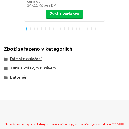
349,00 K
cena od
347,11 Kč
bez DPH
288,43 Kč
be
Zvolit variantu
Zboží zařazeno v kategoriích
Dámské oblečení
Trika s krátkým rukávem
Bulteriér
Na veškeré motivy se vztahují autorská práva a jejich porušení je dle zákona 121/2000