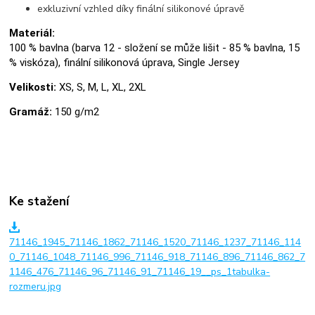
exkluzivní vzhled díky finální silikonové úpravě
Materiál:
100 % bavlna (barva 12 - složení se může lišit - 85 % bavlna, 15
% viskóza), finální silikonová úprava, Single Jersey
Velikosti:
XS, S, M, L, XL, 2XL
Gramáž:
150 g/m2
Ke stažení
71146_1945_71146_1862_71146_1520_71146_1237_71146_114
0_71146_1048_71146_996_71146_918_71146_896_71146_862_7
1146_476_71146_96_71146_91_71146_19__ps_1tabulka-
rozmeru.jpg