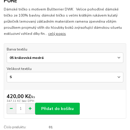
PURE
Dámské tričko s motivem Bullterrier DWK Velice pohodlné dámské
tričko ze 100% bavlny. dámské tričko s velmi krátkým rukávem kulatý
průkrčník lemovaný základním materiálem ramena zpevněna všitým
proužkem projmutý střih do hloubky boků zvýrazňující dámskou siluetu
exkluzivní vzhled díky fin...
celý popis
Barva textilu
Velikost textilu
420,00 Kč
/
ks
347,11 Kč
bez DPH
Přidat do košíku
Číslo produktu:
01