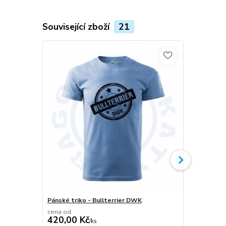
Související zboží
21
Pánské triko - Bullterrier DWK
Plecháček B
cena od
420,00 Kč
/
ks