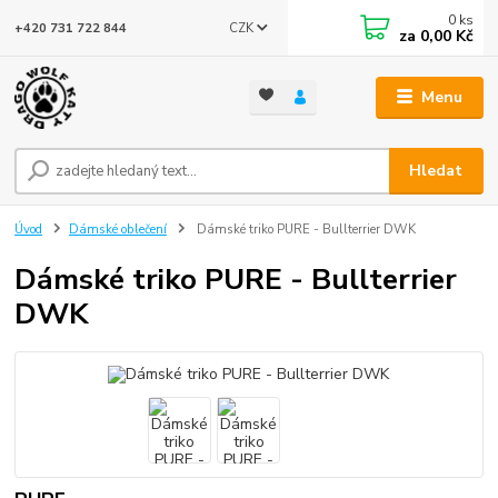
0
ks
CZK
+420 731 722 844
za
0,00 Kč
Menu
Hledat
Úvod
Dámské oblečení
Dámské triko PURE - Bullterrier DWK
Dámské triko PURE - Bullterrier
DWK