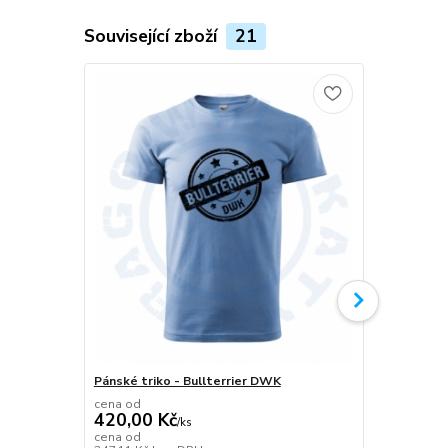
Související zboží
21
Pánské triko - Bullterrier DWK
Plecháček B
cena od
420,00 Kč
/
ks
349,00 K
cena od