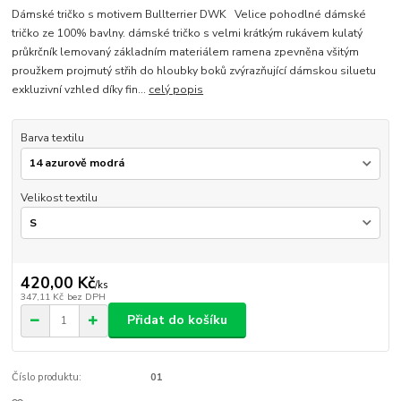
Dámské tričko s motivem Bullterrier DWK Velice pohodlné dámské
tričko ze 100% bavlny. dámské tričko s velmi krátkým rukávem kulatý
průkrčník lemovaný základním materiálem ramena zpevněna všitým
proužkem projmutý střih do hloubky boků zvýrazňující dámskou siluetu
exkluzivní vzhled díky fin...
celý popis
Barva textilu
Velikost textilu
420,00 Kč
/
ks
347,11 Kč
bez DPH
Přidat do košíku
Číslo produktu:
01