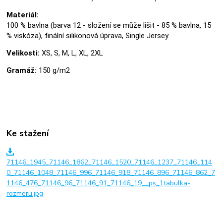
Materiál:
100 % bavlna (barva 12 - složení se může lišit - 85 % bavlna, 15
% viskóza), finální silikonová úprava, Single Jersey
Velikosti:
XS, S, M, L, XL, 2XL
Gramáž:
150 g/m2
Ke stažení
71146_1945_71146_1862_71146_1520_71146_1237_71146_114
0_71146_1048_71146_996_71146_918_71146_896_71146_862_7
1146_476_71146_96_71146_91_71146_19__ps_1tabulka-
rozmeru.jpg