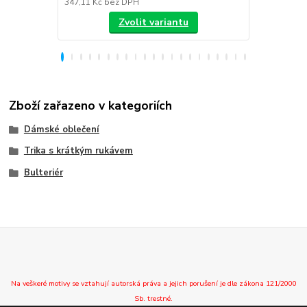
347,11 Kč
bez DPH
288,43 Kč
be
Zvolit variantu
Zboží zařazeno v kategoriích
Dámské oblečení
Trika s krátkým rukávem
Bulteriér
Na veškeré motivy se vztahují autorská práva a jejich porušení je dle zákona 121/2000
Sb. trestné.