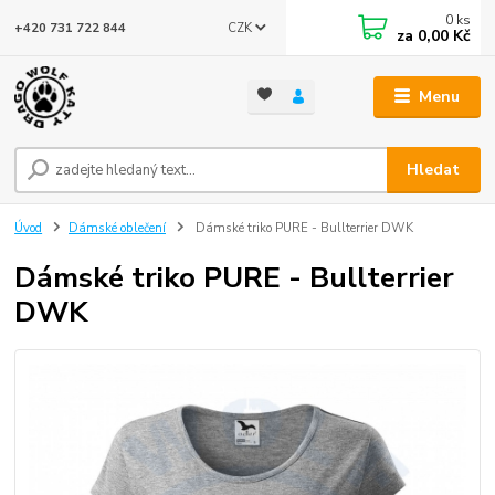
0
ks
CZK
+420 731 722 844
za
0,00 Kč
Menu
Hledat
Úvod
Dámské oblečení
Dámské triko PURE - Bullterrier DWK
Dámské triko PURE - Bullterrier
DWK