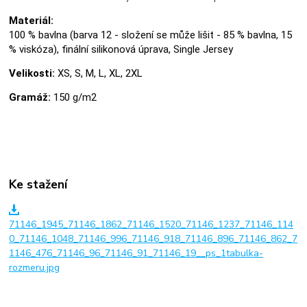
Materiál:
100 % bavlna (barva 12 - složení se může lišit - 85 % bavlna, 15
% viskóza), finální silikonová úprava, Single Jersey
Velikosti:
XS, S, M, L, XL, 2XL
Gramáž:
150 g/m2
Ke stažení
71146_1945_71146_1862_71146_1520_71146_1237_71146_114
0_71146_1048_71146_996_71146_918_71146_896_71146_862_7
1146_476_71146_96_71146_91_71146_19__ps_1tabulka-
rozmeru.jpg