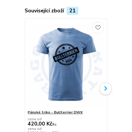
Související zboží
21
Pánské triko - Bullterrier DWK
Plecháček B
cena od
420,00 Kč
/
ks
349,00 K
cena od