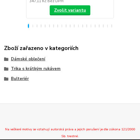
347,11 Kč
bez DPH
288,43 Kč
be
Zvolit variantu
Zboží zařazeno v kategoriích
Dámské oblečení
Trika s krátkým rukávem
Bulteriér
Na veškeré motivy se vztahují autorská práva a jejich porušení je dle zákona 121/2000
Sb. trestné.