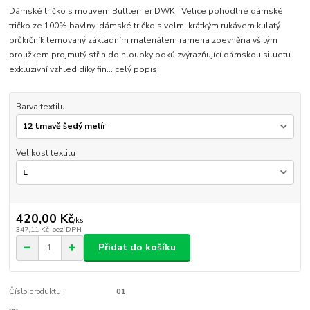
Dámské tričko s motivem Bullterrier DWK Velice pohodlné dámské
tričko ze 100% bavlny. dámské tričko s velmi krátkým rukávem kulatý
průkrčník lemovaný základním materiálem ramena zpevněna všitým
proužkem projmutý střih do hloubky boků zvýrazňující dámskou siluetu
exkluzivní vzhled díky fin...
celý popis
Barva textilu
Velikost textilu
420,00 Kč
/
ks
347,11 Kč
bez DPH
Přidat do košíku
Číslo produktu:
01