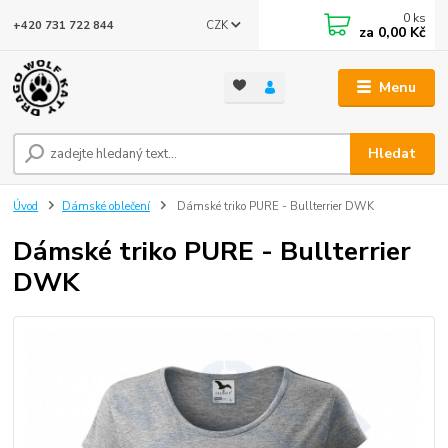
0
ks
CZK
+420 731 722 844
za
0,00 Kč
Menu
Hledat
Úvod
Dámské oblečení
Dámské triko PURE - Bullterrier DWK
Dámské triko PURE - Bullterrier
DWK