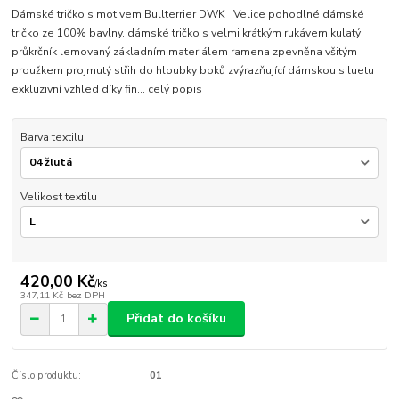
Dámské tričko s motivem Bullterrier DWK Velice pohodlné dámské
tričko ze 100% bavlny. dámské tričko s velmi krátkým rukávem kulatý
průkrčník lemovaný základním materiálem ramena zpevněna všitým
proužkem projmutý střih do hloubky boků zvýrazňující dámskou siluetu
exkluzivní vzhled díky fin...
celý popis
Barva textilu
Velikost textilu
420,00 Kč
/
ks
347,11 Kč
bez DPH
Přidat do košíku
Číslo produktu:
01