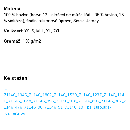
Materiál:
100 % bavlna (barva 12 - složení se může lišit - 85 % bavlna, 15
% viskóza), finální silikonová úprava, Single Jersey
Velikosti:
XS, S, M, L, XL, 2XL
Gramáž:
150 g/m2
Ke stažení
71146_1945_71146_1862_71146_1520_71146_1237_71146_114
0_71146_1048_71146_996_71146_918_71146_896_71146_862_7
1146_476_71146_96_71146_91_71146_19__ps_1tabulka-
rozmeru.jpg