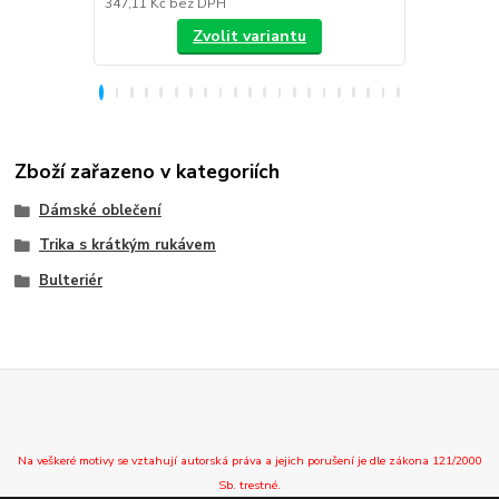
347,11 Kč
bez DPH
288,43 Kč
be
Zvolit variantu
Zboží zařazeno v kategoriích
Dámské oblečení
Trika s krátkým rukávem
Bulteriér
Na veškeré motivy se vztahují autorská práva a jejich porušení je dle zákona 121/2000
Sb. trestné.