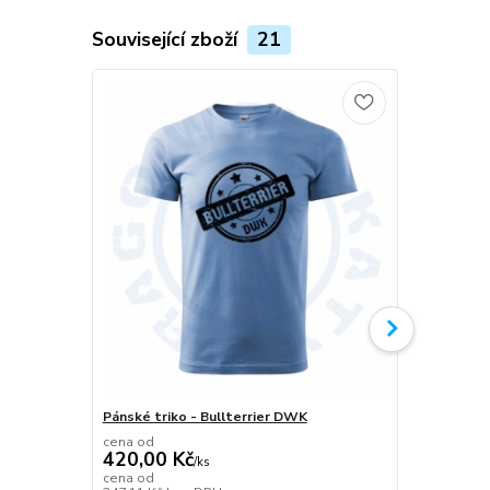
Související zboží
21
Pánské triko - Bullterrier DWK
Plecháček B
cena od
420,00 Kč
/
ks
349,00 K
cena od