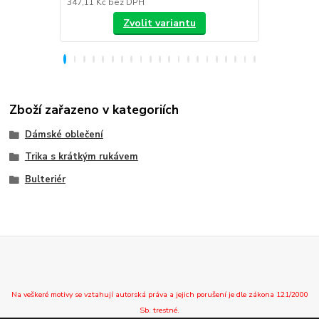
347,11 Kč
bez DPH
288,43 Kč
be
Zvolit variantu
Zboží zařazeno v kategoriích
Dámské oblečení
Trika s krátkým rukávem
Bulteriér
Na veškeré motivy se vztahují autorská práva a jejich porušení je dle zákona 121/2000
Sb. trestné.