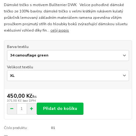
Dámské tričko s motivem Bullterrier DWK Velice pohodlné dámské
tričko ze 100% bavlny. dámské tričko s velmi krátkým rukávem kulatý
průkrčník lemovaný základním materiálem ramena zpevněna všitým
proužkem projmutý střih do hloubky boků zvýrazňující dámskou siluetu
exkluzivní vzhled díky fin...
celý popis
Barva textilu
Velikost textilu
450,00 Kč
/
ks
371,90 Kč
bez DPH
Přidat do košíku
Číslo produktu:
01