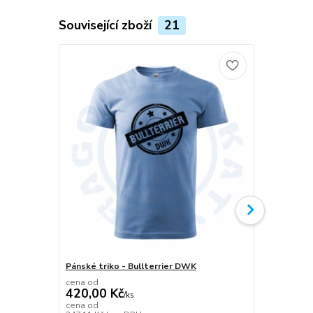
Související zboží
21
Pánské triko - Bullterrier DWK
Plecháček B
cena od
420,00 Kč
/
ks
349,00 K
cena od