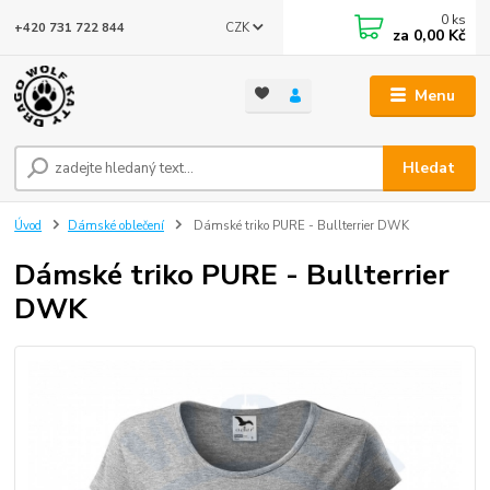
0
ks
CZK
+420 731 722 844
za
0,00 Kč
Menu
Hledat
Úvod
Dámské oblečení
Dámské triko PURE - Bullterrier DWK
Dámské triko PURE - Bullterrier
DWK