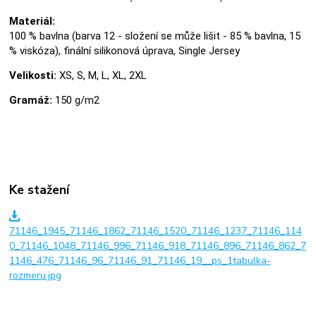
Materiál:
100 % bavlna (barva 12 - složení se může lišit - 85 % bavlna, 15
% viskóza), finální silikonová úprava, Single Jersey
Velikosti:
XS, S, M, L, XL, 2XL
Gramáž:
150 g/m2
Ke stažení
71146_1945_71146_1862_71146_1520_71146_1237_71146_114
0_71146_1048_71146_996_71146_918_71146_896_71146_862_7
1146_476_71146_96_71146_91_71146_19__ps_1tabulka-
rozmeru.jpg