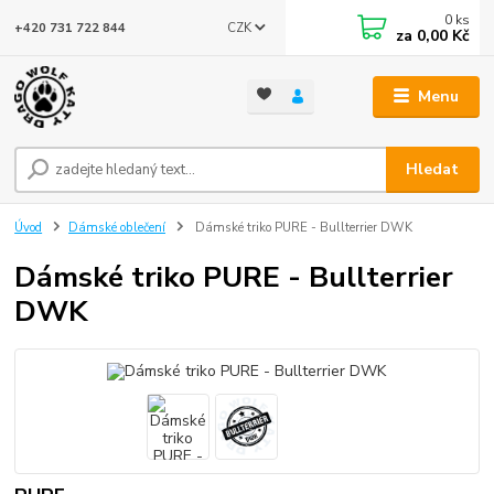
0
ks
CZK
+420 731 722 844
za
0,00 Kč
Menu
Hledat
Úvod
Dámské oblečení
Dámské triko PURE - Bullterrier DWK
Dámské triko PURE - Bullterrier
DWK