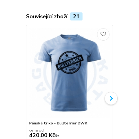
Související zboží
21
Pánské triko - Bullterrier DWK
Plecháček B
cena od
420,00 Kč
/
ks