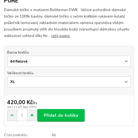
PURE
Dámské tričko s motivem Bullterrier DWK Velice pohodlné dámské
tričko ze 100% bavlny. dámské tričko s velmi krátkým rukávem kulatý
průkrčník lemovaný základním materiálem ramena zpevněna všitým
proužkem projmutý střih do hloubky boků zvýrazňující dámskou siluetu
exkluzivní vzhled díky fin...
celý popis
Barva textilu
Velikost textilu
420,00 Kč
/
ks
347,11 Kč
bez DPH
Přidat do košíku
Číslo produktu:
01