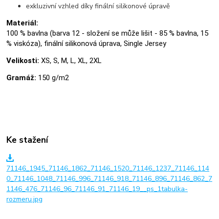
exkluzivní vzhled díky finální silikonové úpravě
Materiál:
100 % bavlna (barva 12 - složení se může lišit - 85 % bavlna, 15
% viskóza), finální silikonová úprava, Single Jersey
Velikosti:
XS, S, M, L, XL, 2XL
Gramáž:
150 g/m2
Ke stažení
71146_1945_71146_1862_71146_1520_71146_1237_71146_114
0_71146_1048_71146_996_71146_918_71146_896_71146_862_7
1146_476_71146_96_71146_91_71146_19__ps_1tabulka-
rozmeru.jpg