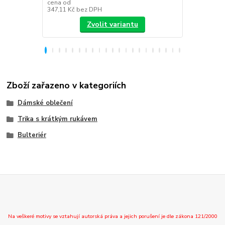
349,00 K
cena od
347,11 Kč
bez DPH
288,43 Kč
be
Zvolit variantu
Zboží zařazeno v kategoriích
Dámské oblečení
Trika s krátkým rukávem
Bulteriér
Na veškeré motivy se vztahují autorská práva a jejich porušení je dle zákona 121/2000